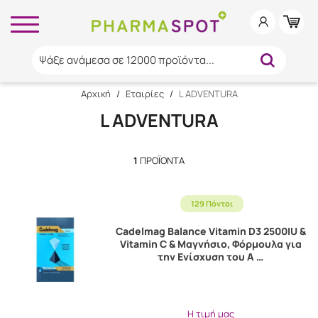
Ψάξε ανάμεσα σε 12000 προϊόντα...
Αρχική
/
Εταιρίες
/
L ADVENTURA
L ADVENTURA
1
ΠΡΟΪΌΝΤΑ
129 Πόντοι
Cadelmag Balance Vitamin D3 2500IU &
Vitamin C & Μαγνήσιο, Φόρμουλα για
την Ενίσχυση του Α …
Η τιμή μας