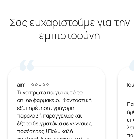
Σας ευχαριστούμε για την
εμπιστοσύνη
aim P. ⭐⭐⭐⭐⭐
Ioul
Τι να πρώτο πω για αυτό το
online φαρμακείο...Φανταστική
Παρή
εξυπηρέτηση , γρήγορη
ήρθε
παραλαβή παραγγελίας και
επόμ
έξτρα δειγματάκια σε γενναίες
λεπτ
ποσότητες!! Πολύ καλή
παρα
δουλειά!! 5 αστεράκια γιατί το