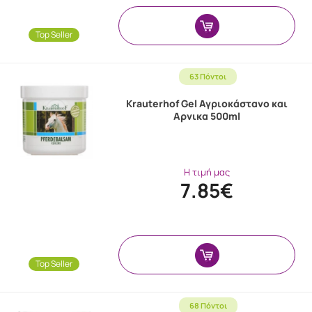
Top Seller
63 Πόντοι
Krauterhof Gel Αγριοκάστανο και
Αρνικα 500ml
Η τιμή μας
7.85€
Top Seller
68 Πόντοι