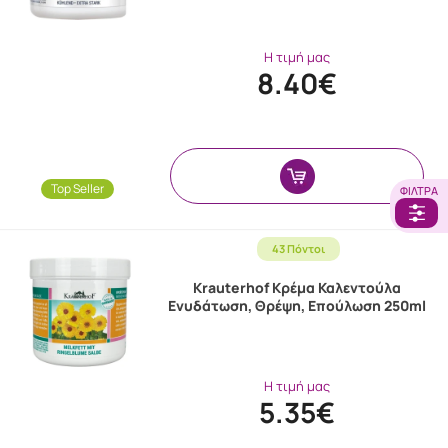
Η τιμή μας
8.40€
Top Seller
ΦΊΛΤΡΑ
43 Πόντοι
Krauterhof Κρέμα Καλεντούλα
Ενυδάτωση, Θρέψη, Επούλωση 250ml
Η τιμή μας
5.35€