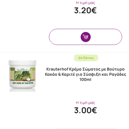
Η τιμή μας
3.20€
24 Πόντοι
Krauterhof Κρέμα Σώματος με Βούτυρο
Κακάο & Καριτέ για Σύσφιξη και Ραγάδες
100ml
Η τιμή μας
3.00€