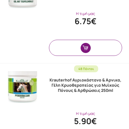
Η τιμή μας
6.75€
48 Πόντοι
Krauterhof Αγριοκάστανο & Αρνικα,
Γέλη Κρυοθεραπείας για Μυϊκούς
Πόνους & Αρθρώσεις 250ml
Η τιμή μας
5.90€