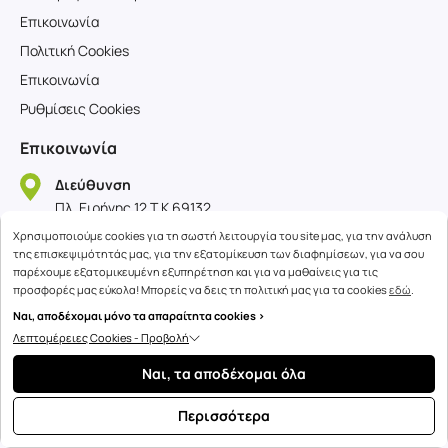
Επικοινωνία
Πολιτική Cookies
Επικοινωνία
Ρυθμίσεις Cookies
Επικοινωνία
Διεύθυνση
Πλ. Ειρήνης 12 T.K 69132,
Κομοτηνή, Ελλάδα
Χρησιμοποιούμε cookies για τη σωστή λειτουργία του site μας, για την ανάλυση
της επισκεψιμότητάς μας, για την εξατομίκευση των διαφημίσεων, για να σου
παρέχουμε εξατομικευμένη εξυπηρέτηση και για να μαθαίνεις για τις
προσφορές μας εύκολα! Μπορείς να δεις τη πολιτική μας για τα cookies
εδώ
.
Ωράριο λειτουργίας
ΔΕΥ-TET-ΠΑΡ: 08:00 - 14:30
Ναι, αποδέχομαι μόνο τα απαραίτητα cookies >
Λεπτομέρειες Cookies - Προβολή
ΤΡΙ-ΠΕΜ: 8:00 - 14:30 / 17:30 - 21:00
ΣΑΒΒ: 08:00-15:00
Ναι, τα αποδέχομαι όλα
Περισσότερα
E-mail