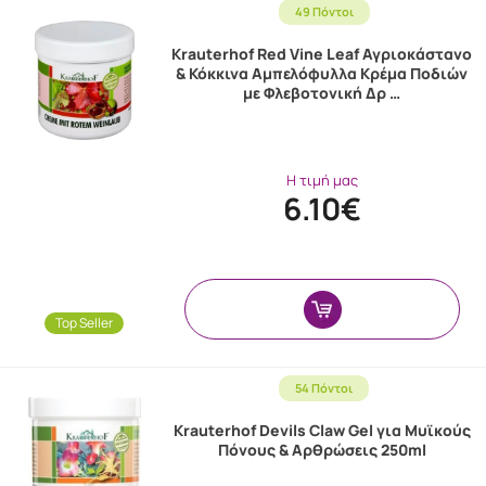
49 Πόντοι
Krauterhof Red Vine Leaf Αγριοκάστανο
& Κόκκινα Αμπελόφυλλα Κρέμα Ποδιών
με Φλεβοτονική Δρ …
Η τιμή μας
6.10€
Top Seller
54 Πόντοι
Krauterhof Devils Claw Gel για Μυϊκούς
Πόνους & Αρθρώσεις 250ml