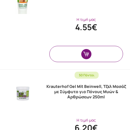
Η τιμή μας
4.55€
50 Πόντοι
Krauterhof Gel Mit Beinwell, Τζελ Μασάζ
με Σύμφυτο για Πόνους Μυών &
Αρθρώσεων 250ml
Η τιμή μας
6.20€