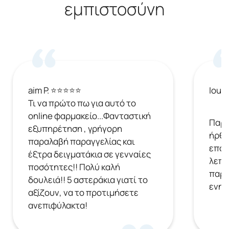
εμπιστοσύνη
aim P. ⭐⭐⭐⭐⭐
Ioul
Τι να πρώτο πω για αυτό το
online φαρμακείο...Φανταστική
Παρή
εξυπηρέτηση , γρήγορη
ήρθε
παραλαβή παραγγελίας και
επόμ
έξτρα δειγματάκια σε γενναίες
λεπτ
ποσότητες!! Πολύ καλή
παρα
δουλειά!! 5 αστεράκια γιατί το
ενημ
αξίζουν, να το προτιμήσετε
ανεπιφύλακτα!