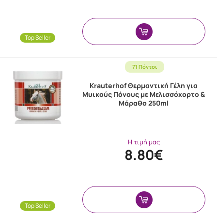
Top Seller
71 Πόντοι
Krauterhof Θερμαντική Γέλη για
Μυικούς Πόνους με Μελισσόχορτο &
Μάραθο 250ml
Η τιμή μας
8.80€
Top Seller