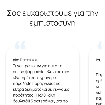
Σας ευχαριστούμε για την
εμπιστοσύνη
aim P. ⭐⭐⭐⭐⭐
Ioul
Τι να πρώτο πω για αυτό το
online φαρμακείο...Φανταστική
Παρή
εξυπηρέτηση , γρήγορη
ήρθε
παραλαβή παραγγελίας και
επόμ
έξτρα δειγματάκια σε γενναίες
λεπτ
ποσότητες!! Πολύ καλή
παρα
δουλειά!! 5 αστεράκια γιατί το
ενημ