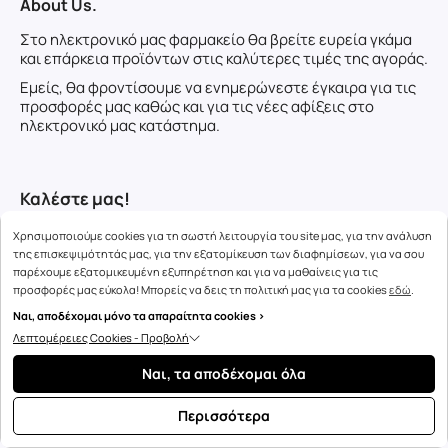
About Us.
Στο ηλεκτρονικό μας φαρμακείο θα βρείτε ευρεία γκάμα
και επάρκεια προϊόντων στις καλύτερες τιμές της αγοράς.
Εμείς, θα φροντίσουμε να ενημερώνεστε έγκαιρα για τις
προσφορές μας καθώς και για τις νέες αφίξεις στο
ηλεκτρονικό μας κατάστημα.
Καλέστε μας!
25310 33722
Χρησιμοποιούμε cookies για τη σωστή λειτουργία του site μας, για την ανάλυση
της επισκεψιμότητάς μας, για την εξατομίκευση των διαφημίσεων, για να σου
παρέχουμε εξατομικευμένη εξυπηρέτηση και για να μαθαίνεις για τις
Useful Links
προσφορές μας εύκολα! Μπορείς να δεις τη πολιτική μας για τα cookies
εδώ
.
Ναι, αποδέχομαι μόνο τα απαραίτητα cookies >
Όροι Χρήσης
Λεπτομέρειες Cookies - Προβολή
About Us
Ναι, τα αποδέχομαι όλα
Loyalty Points
Περισσότερα
Help?