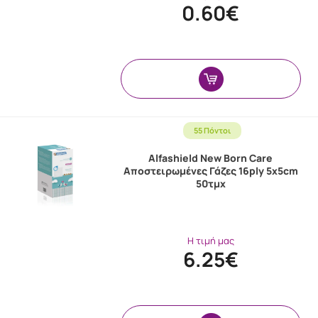
0.60€
55 Πόντοι
Alfashield New Born Care
Αποστειρωμένες Γάζες 16ply 5x5cm
50τμχ
Η τιμή μας
6.25€