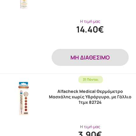
Η τιμή μας
14.40€
MH ΔΙΑΘΕΣΙΜΟ
31 Πόντοι
Alfacheck Medical Θερμόμετρο
Μασχάλης χωρίς Υδράργυρο, με Γάλλιο
1τμχ 82724
Η τιμή μας
3.90€