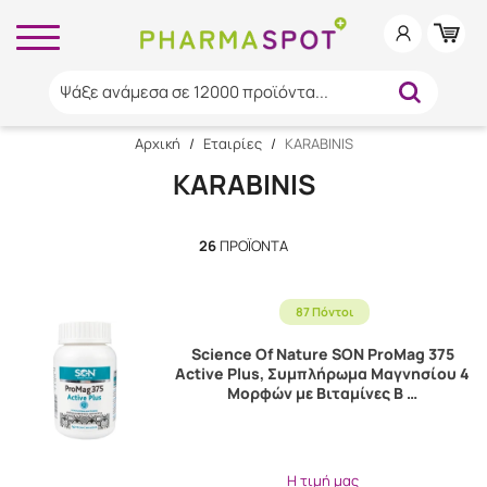
Ψάξε ανάμεσα σε 12000 προϊόντα...
Αρχική
/
Εταιρίες
/
KARABINIS
KARABINIS
26
ΠΡΟΪΌΝΤΑ
87 Πόντοι
Science Of Nature SON ProMag 375
Active Plus, Συμπλήρωμα Μαγνησίου 4
Μορφών με Βιταμίνες Β …
Η τιμή μας