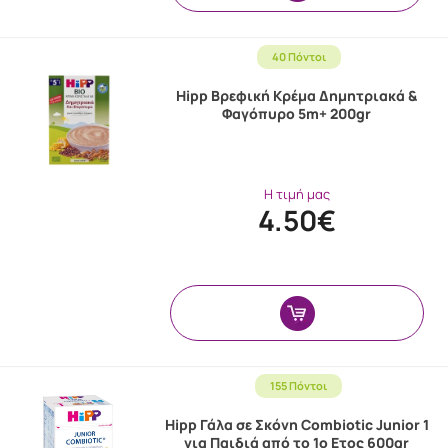
40 Πόντοι
Hipp Βρεφική Κρέμα Δημητριακά &
Φαγόπυρο 5m+ 200gr
Η τιμή μας
4.50€
155 Πόντοι
Hipp Γάλα σε Σκόνη Combiotic Junior 1
για Παιδιά από το 1ο Ετος 600gr