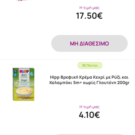
Η τιμή μας
17.50€
MH ΔΙΑΘΕΣΙΜΟ
36 Πόντοι
Hipp Βρεφική Κρέμα Κεχρί με Ρύζι και
Καλαμπόκι 5m+ χωρίς Γλουτένη 200gr
Η τιμή μας
4.10€