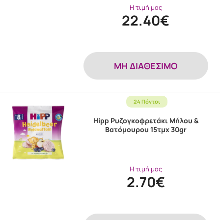
Η τιμή μας
22.40€
MH ΔΙΑΘΕΣΙΜΟ
24 Πόντοι
Hipp Ρυζογκοφρετάκι Μήλου &
Βατόμουρου 15τμχ 30gr
Η τιμή μας
2.70€