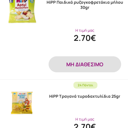
HiPP Παιδικά ρυζογκοφρετάκια μήλου
30gr
Η τιμή μας
2.70€
MH ΔΙΑΘΕΣΙΜΟ
24 Πόντοι
HiPP Τραγανά τυροδαχτυλίδια 25gr
Η τιμή μας
2.70€