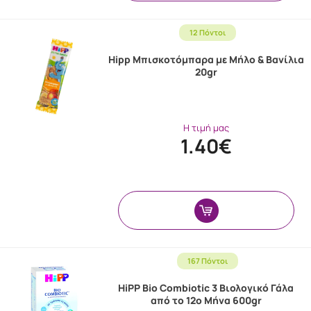
12 Πόντοι
Hipp Μπισκοτόμπαρα με Μήλο & Βανίλια
20gr
Η τιμή μας
1.40€
167 Πόντοι
HiPP Bio Combiotic 3 Βιολογικό Γάλα
από το 12ο Μήνα 600gr