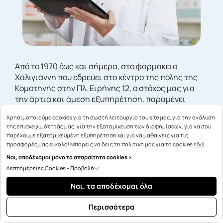
Από το 1970 έως και σήμερα, στο φαρμακείο
Χαλιγιάννη που εδρεύει στο κέντρο της πόλης της
Κομοτηνής στην Πλ. Ειρήνης 12, ο στόχος μας για
την άρτια και άμεση εξυπηρέτηση, παραμένει
σταθερά προσηλωμένος στις ανάγκες υγείας του
Χρησιμοποιούμε cookies για τη σωστή λειτουργία του site μας, για την ανάλυση
κοινού, έχοντας αναπτύξει μία μακρόχρονη σχέση
της επισκεψιμότητάς μας, για την εξατομίκευση των διαφημίσεων, για να σου
εμπιστοσύνης μετά από την 50ετή εμπειρία μας.
παρέχουμε εξατομικευμένη εξυπηρέτηση και για να μαθαίνεις για τις
προσφορές μας εύκολα! Μπορείς να δεις τη πολιτική μας για τα cookies
εδώ
.
ΠΕΡΙΣΣΟΤΕΡΑ
Ναι, αποδέχομαι μόνο τα απαραίτητα cookies >
Λεπτομέρειες Cookies - Προβολή
Ναι, τα αποδέχομαι όλα
Περισσότερα