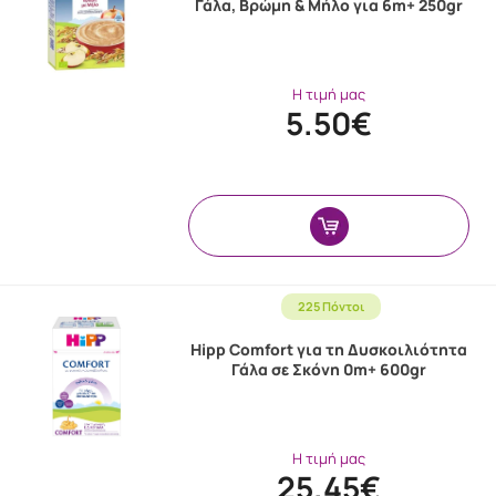
Γάλα, Βρώμη & Μήλο για 6m+ 250gr
Η τιμή μας
5.50€
225 Πόντοι
Hipp Comfort για τη Δυσκοιλιότητα
Γάλα σε Σκόνη 0m+ 600gr
Η τιμή μας
25.45€