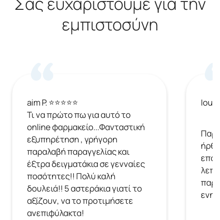
Σας ευχαριστούμε για την
εμπιστοσύνη
aim P. ⭐⭐⭐⭐⭐
Ioul
Τι να πρώτο πω για αυτό το
online φαρμακείο...Φανταστική
Παρή
εξυπηρέτηση , γρήγορη
ήρθε
παραλαβή παραγγελίας και
επόμ
έξτρα δειγματάκια σε γενναίες
λεπτ
ποσότητες!! Πολύ καλή
παρα
δουλειά!! 5 αστεράκια γιατί το
ενημ
αξίζουν, να το προτιμήσετε
ανεπιφύλακτα!