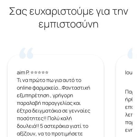
Σας ευχαριστούμε για την
εμπιστοσύνη
aim P. ⭐⭐⭐⭐⭐
Ioul
Τι να πρώτο πω για αυτό το
online φαρμακείο...Φανταστική
Παρή
εξυπηρέτηση , γρήγορη
ήρθε
παραλαβή παραγγελίας και
επόμ
έξτρα δειγματάκια σε γενναίες
λεπτ
ποσότητες!! Πολύ καλή
παρα
δουλειά!! 5 αστεράκια γιατί το
ενημ
αξίζουν, να το προτιμήσετε