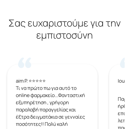
Σας ευχαριστούμε για την
εμπιστοσύνη
aim P. ⭐⭐⭐⭐⭐
Ioul
Τι να πρώτο πω για αυτό το
online φαρμακείο...Φανταστική
Παρή
εξυπηρέτηση , γρήγορη
ήρθε
παραλαβή παραγγελίας και
επόμ
έξτρα δειγματάκια σε γενναίες
λεπτ
ποσότητες!! Πολύ καλή
παρα