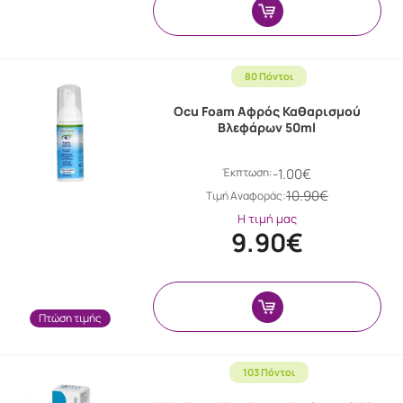
80 Πόντοι
Ocu Foam Αφρός Καθαρισμού
Βλεφάρων 50ml
Έκπτωση:
-1.00€
10.90€
Tιμή Αναφοράς:
Η τιμή μας
9.90€
Πτώση τιμής
103 Πόντοι