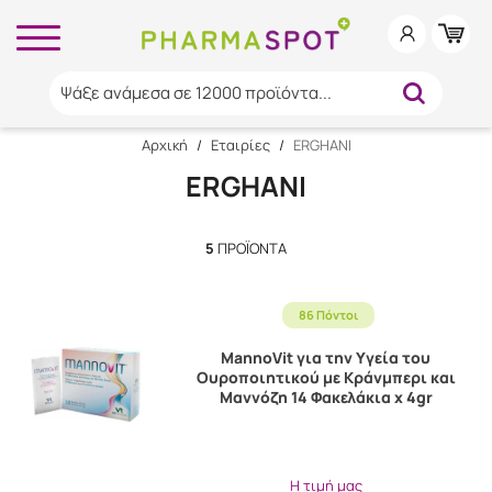
Ψάξε ανάμεσα σε 12000 προϊόντα...
Αρχική
/
Εταιρίες
/
ERGHANI
ERGHANI
5
ΠΡΟΪΌΝΤΑ
86 Πόντοι
MannoVit για την Υγεία του
Ουροποιητικού με Κράνμπερι και
Μαννόζη 14 Φακελάκια x 4gr
Η τιμή μας