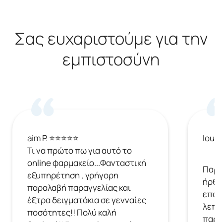
Σας ευχαριστούμε για την
εμπιστοσύνη
aim P. ⭐⭐⭐⭐⭐
Ioul
Τι να πρώτο πω για αυτό το
online φαρμακείο...Φανταστική
Παρή
εξυπηρέτηση , γρήγορη
ήρθε
παραλαβή παραγγελίας και
επόμ
έξτρα δειγματάκια σε γενναίες
λεπτ
ποσότητες!! Πολύ καλή
παρα