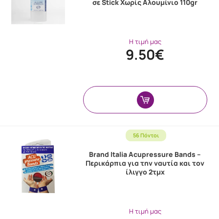
σε Stick Χωρίς Αλουμίνιο 110gr
Η τιμή μας
9.50€
56 Πόντοι
Brand Italia Acupressure Bands –
Περικάρπια για την ναυτία και τον
ίλιγγο 2τμχ
Η τιμή μας