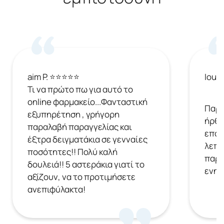
aim P. ⭐⭐⭐⭐⭐
Ioul
Τι να πρώτο πω για αυτό το
online φαρμακείο...Φανταστική
Παρή
εξυπηρέτηση , γρήγορη
ήρθε
παραλαβή παραγγελίας και
επόμ
έξτρα δειγματάκια σε γενναίες
λεπτ
ποσότητες!! Πολύ καλή
παρα
δουλειά!! 5 αστεράκια γιατί το
ενημ
αξίζουν, να το προτιμήσετε
ανεπιφύλακτα!