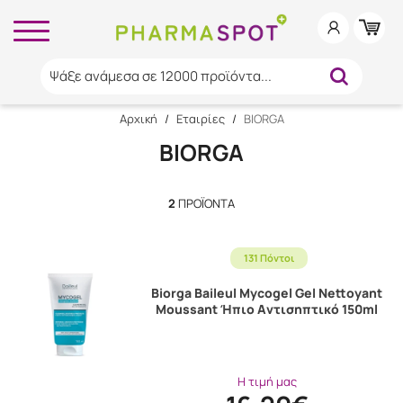
Ψάξε ανάμεσα σε 12000 προϊόντα...
Αρχική
/
Εταιρίες
/
BIORGA
BIORGA
2
ΠΡΟΪΌΝΤΑ
131 Πόντοι
Biorga Baileul Mycogel Gel Nettoyant
Moussant Ήπιο Aντισηπτικό 150ml
Η τιμή μας