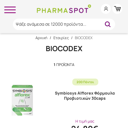
Ψάξε ανάμεσα σε 12000 προϊόντα...
Αρχική
/
Εταιρίες
/
BIOCODEX
BIOCODEX
1
ΠΡΟΪΌΝΤΑ
200 Πόντοι
Symbiosys Alflorex Φόρμουλα
Προβιοτικών 30caps
Η τιμή μας