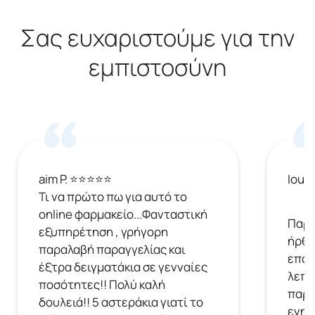
Σας ευχαριστούμε για την
εμπιστοσύνη
aim P. ⭐⭐⭐⭐⭐
Ioul
Τι να πρώτο πω για αυτό το
online φαρμακείο...Φανταστική
Παρή
εξυπηρέτηση , γρήγορη
ήρθε
παραλαβή παραγγελίας και
επόμ
έξτρα δειγματάκια σε γενναίες
λεπτ
ποσότητες!! Πολύ καλή
παρα
δουλειά!! 5 αστεράκια γιατί το
ενημ