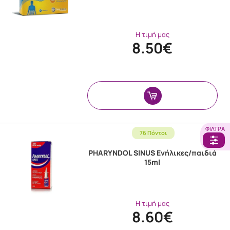
Η τιμή μας
8.50€
ΦΊΛΤΡΑ
76 Πόντοι
PHARYNDOL SINUS Ενήλικες/παιδιά
15ml
Η τιμή μας
8.60€