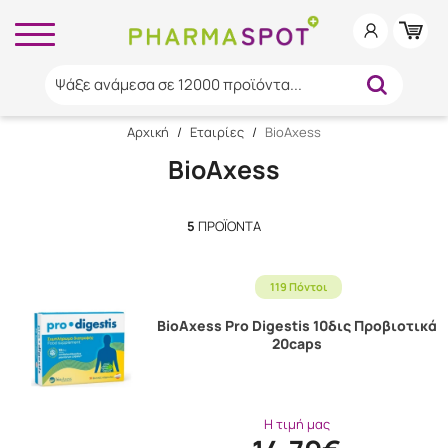
Ψάξε ανάμεσα σε 12000 προϊόντα...
Αρχική
/
Εταιρίες
/
BioAxess
BioAxess
5
ΠΡΟΪΌΝΤΑ
119 Πόντοι
BioAxess Pro Digestis 10δις Προβιοτικά
20caps
Η τιμή μας