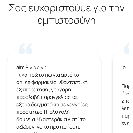
Σας ευχαριστούμε για την
εμπιστοσύνη
aim P. ⭐⭐⭐⭐⭐
Ioul
Τι να πρώτο πω για αυτό το
online φαρμακείο...Φανταστική
Παρή
εξυπηρέτηση , γρήγορη
ήρθε
παραλαβή παραγγελίας και
επόμ
έξτρα δειγματάκια σε γενναίες
λεπτ
ποσότητες!! Πολύ καλή
παρα
δουλειά!! 5 αστεράκια γιατί το
ενημ
αξίζουν, να το προτιμήσετε