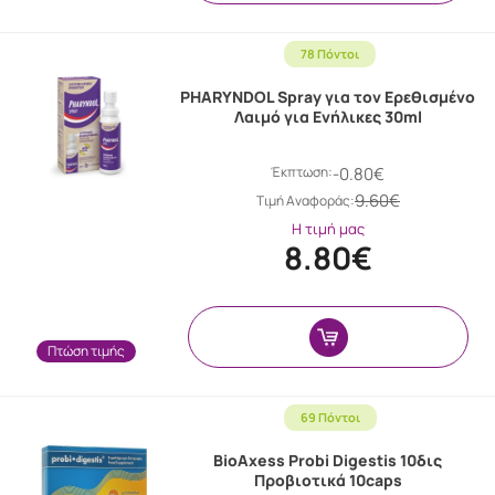
78 Πόντοι
PHARYNDOL Spray για τον Ερεθισμένο
Λαιμό για Ενήλικες 30ml
Έκπτωση:
-0.80€
9.60€
Tιμή Αναφοράς:
Η τιμή μας
8.80€
Πτώση τιμής
69 Πόντοι
BioAxess Probi Digestis 10δις
Προβιοτικά 10caps