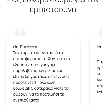
εμπιστοσύνη
aim P. ⭐⭐⭐⭐⭐
Ioul
Τι να πρώτο πω για αυτό το
online φαρμακείο...Φανταστική
Παρή
εξυπηρέτηση , γρήγορη
ήρθε
παραλαβή παραγγελίας και
επόμ
έξτρα δειγματάκια σε γενναίες
λεπτ
ποσότητες!! Πολύ καλή
παρα
δουλειά!! 5 αστεράκια γιατί το
ενημ
αξίζουν, να το προτιμήσετε
ανεπιφύλακτα!