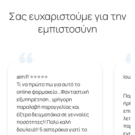
Σας ευχαριστούμε για την
εμπιστοσύνη
aim P. ⭐⭐⭐⭐⭐
Ioul
Τι να πρώτο πω για αυτό το
online φαρμακείο...Φανταστική
Παρή
εξυπηρέτηση , γρήγορη
ήρθε
παραλαβή παραγγελίας και
επόμ
έξτρα δειγματάκια σε γενναίες
λεπτ
ποσότητες!! Πολύ καλή
παρα
δουλειά!! 5 αστεράκια γιατί το
ενημ