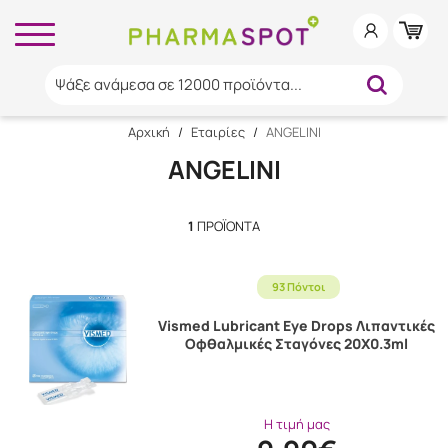
Ψάξε ανάμεσα σε 12000 προϊόντα...
Αρχική
/
Εταιρίες
/
ANGELINI
ANGELINI
1
ΠΡΟΪΌΝΤΑ
93 Πόντοι
Vismed Lubricant Eye Drops Λιπαντικές
Οφθαλμικές Σταγόνες 20X0.3ml
Η τιμή μας