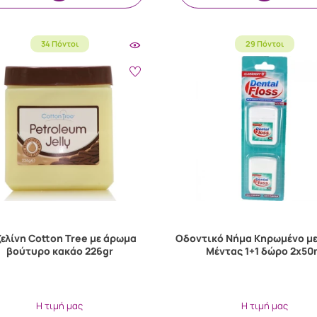
34 Πόντοι
29 Πόντοι
ελίνη Cotton Tree με άρωμα
Οδοντικό Νήμα Κηρωμένο μ
βούτυρο κακάο 226gr
Μέντας 1+1 δώρο 2x5
Η τιμή μας
Η τιμή μας