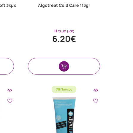
ft 3τμχ
Algotreat Cold Care 113gr
Η τιμή μας
6.20€
70 Πόντοι