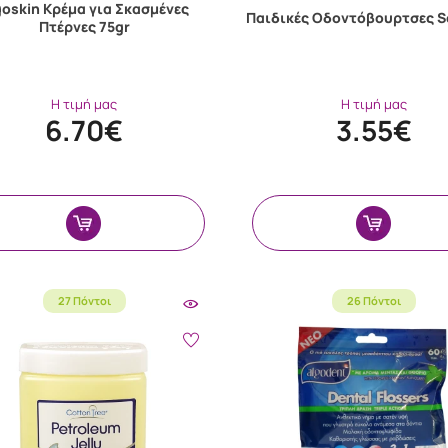
goskin Κρέμα για Σκασμένες
Παιδικές Oδοντόβουρτσες So
Πτέρνες 75gr
Η τιμή μας
Η τιμή μας
6.70€
3.55€
27 Πόντοι
26 Πόντοι