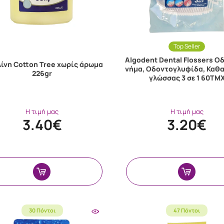
Top Seller
Algodent Dental Flossers Ο
λίνη Cotton Tree χωρίς άρωμα
νήμα, Οδοντογλυφίδα, Καθ
226gr
γλώσσας 3 σε 1 60ΤΜ
Η τιμή μας
Η τιμή μας
3.40€
3.20€
30 Πόντοι
47 Πόντοι