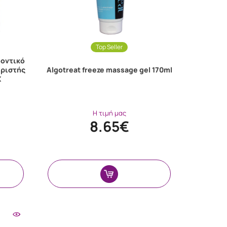
Top Seller
δοντικό
αριστής
Algotreat freeze massage gel 170ml
Χ
Η τιμή μας
8.65€