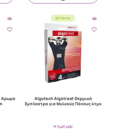
56 Πόντοι
ε Αρωμα
Algotech Algotreat Θερμικά
0m
Εμπλαστρα για Μυϊκούς Πόνους 4τμχ
Η τιμή μας