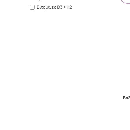
Βιταμίνες D3 + K2
Βαζ