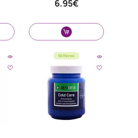
6.95€
50 Πόντοι