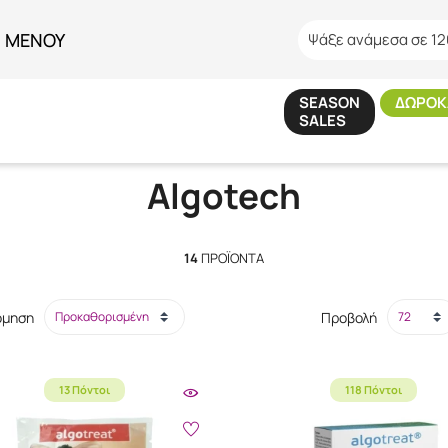
ΜΕΝΟΥ
Ψάξε ανάμεσα σε 12
SEASON
ΔΩΡΟΚ
SALES
Αρχική
/
Εταιρίες
/
Algotech
Algotech
14
ΠΡΟΪΌΝΤΑ
όμηση
Προβολή
13 Πόντοι
118 Πόντοι