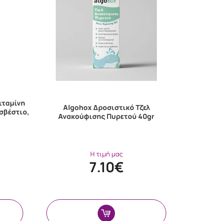
βιταμίνη
Algohox Δροσιστικό Τζελ
σβέστιο,
Ανακούφισης Πυρετού 40gr
Η τιμή μας
7.10€