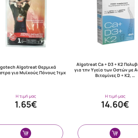
Algotreat Ca + D3 + K2 Πολυ
lgotech Algotreat Θερμικά
για την Υγεία των Οστών με Α
στρα για Μυϊκούς Πόνους 1τμχ
Βιταμίνες D + K2, …
Η τιμή μας
Η τιμή μας
1.65€
14.60€