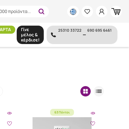
000 προϊόντα...
ΑΡΤΑ
Γίνε
25310 33722
690 695 6461
μέλος &
κέρδισε!
63 Πόντοι