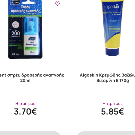
ent σπρέυ δροσερής αναπνοής
Algoskin Κρεμώδης Bαζελί
20ml
Bιταμίνη E 170g
Η τιμή μας
Η τιμή μας
3.70€
5.85€