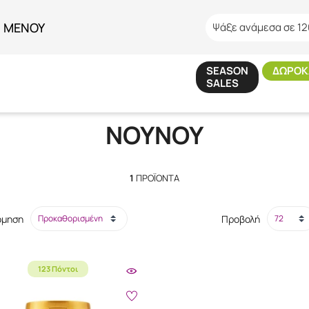
ΜΕΝΟΥ
Ψάξε ανάμεσα σε 12
SEASON
ΔΩΡΟΚ
SALES
Αρχική
/
Εταιρίες
/
ΝΟΥΝΟΥ
ΝΟΥΝΟΥ
1
ΠΡΟΪΌΝΤΑ
όμηση
Προβολή
123 Πόντοι