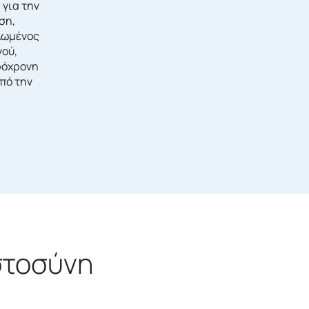
 για την
ση,
λωμένος
νού,
ρόχρονη
πό την
στοσύνη