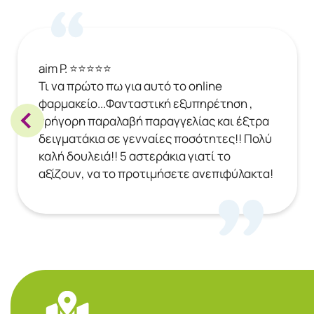
aim P. ⭐⭐⭐⭐⭐
Τι να πρώτο πω για αυτό το online
φαρμακείο...Φανταστική εξυπηρέτηση ,
γρήγορη παραλαβή παραγγελίας και έξτρα
δειγματάκια σε γενναίες ποσότητες!! Πολύ
καλή δουλειά!! 5 αστεράκια γιατί το
αξίζουν, να το προτιμήσετε ανεπιφύλακτα!