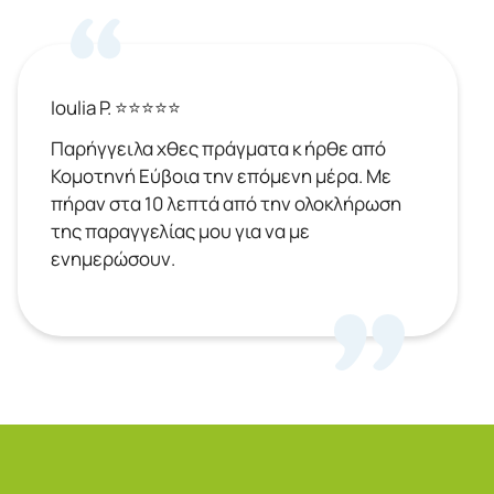
Ioulia P. ⭐⭐⭐⭐⭐
Παρήγγειλα χθες πράγματα κ ήρθε από
Κομοτηνή Εύβοια την επόμενη μέρα. Με
πήραν στα 10 λεπτά από την ολοκλήρωση
της παραγγελίας μου για να με
ενημερώσουν.