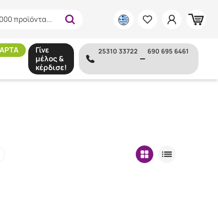
000 προϊόντα...
ΑΡΤΑ
Γίνε
25310 33722
690 695 6461
μέλος &
κέρδισε!