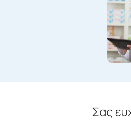
Σας ευ