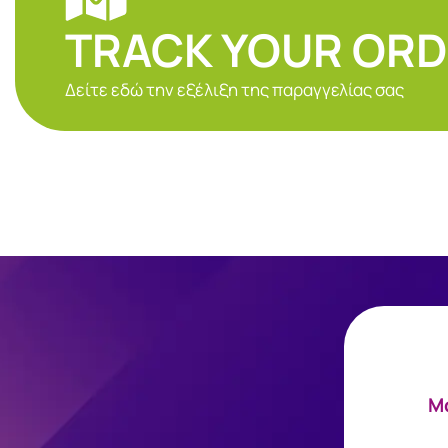
TRACK YOUR OR
Δείτε εδώ την εξέλιξη της παραγγελίας σας
Mά