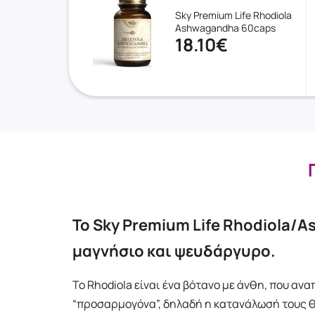
Sky Premium Life Rhodiola
Ashwagandha 60caps
18.10€
Το Sky Premium ​Life Rhodiola/
μαγνήσιο και ψευδάργυρο.
Το Rhodiola είναι ένα βότανο με άνθη, που αν
“προσαρμογόνα”, δηλαδή η κατανάλωσή τους θε