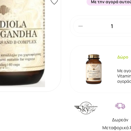
Με την αγορά αυτού
Δώρο
Με αγο
Vitami
αγοράς
Δωρεάν
Μεταφορικά 