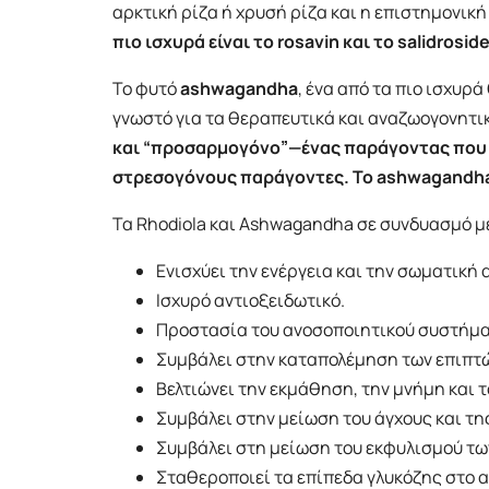
αρκτική ρίζα ή χρυσή ρίζα και η επιστημονική 
πιο ισχυρά είναι το rosavin και το salidroside
​Το φυτό
ashwagandha
, ένα από τα πιο ισχυρ
γνωστό για τα θεραπευτικά και αναζωογονητι
και “προσαρμογόνο”—ένας παράγοντας που 
στρεσογόνους παράγοντες. Το ashwagandha π
Τα Rhodiola και Ashwagandha σε συνδυασμό με
Ενισχύει την ενέργεια και την σωματική 
Ισχυρό αντιοξειδωτικό.
Προστασία του ανοσοποιητικού συστήμα
Συμβάλει στην καταπολέμηση των επιπτώ
Βελτιώνει την εκμάθηση, την μνήμη και 
Συμβάλει στην μείωση του άγχους και τη
Συμβάλει στη μείωση του εκφυλισμού των
Σταθεροποιεί τα επίπεδα γλυκόζης στο α