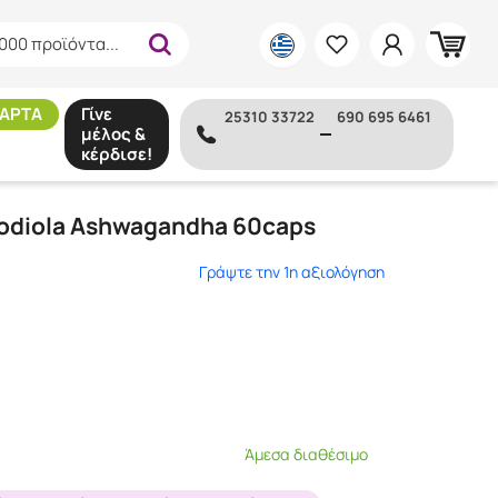
000 προϊόντα...
ΑΡΤΑ
Γίνε
25310 33722
690 695 6461
μέλος &
κέρδισε!
s
hodiola Ashwagandha 60caps
Γράψτε την 1η αξιολόγηση
Άμεσα διαθέσιμο