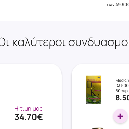
των 49,90
Οι καλύτεροι συνδυασμο
Medich
D3 500
60cap
8.5
Η τιμή μας
34.70€