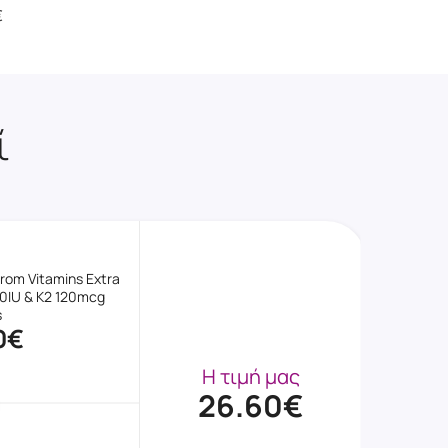
€
ί
rom Vitamins Extra
0IU & K2 120mcg
s
0€
Η τιμή μας
26.60€