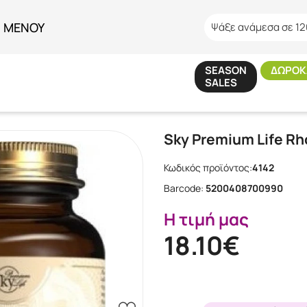
ΜΕΝΟΥ
Ψάξε ανάμεσα σε 12
SEASON
ΔΩΡΟΚ
SALES
Αρχική
/
SPOT SALES
/
Sky Premium Life Rhodiola Ashwagandha 60cap
Sky Premium Life R
Κωδικός προϊόντος:
4142
Barcode:
5200408700990
Η τιμή μας
18.10€