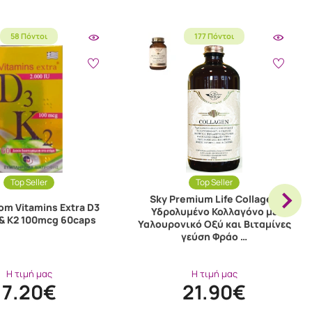
58 Πόντοι
177 Πόντοι
Top Seller
Top Seller
Sky Premium Life Collagen
om Vitamins Extra D3
Υδρολυμένο Κολλαγόνο με
& K2 100mcg 60caps
Υαλουρονικό Οξύ και Βιταμίνες
γεύση Φράο …
Η τιμή μας
Η τιμή μας
7.20€
21.90€