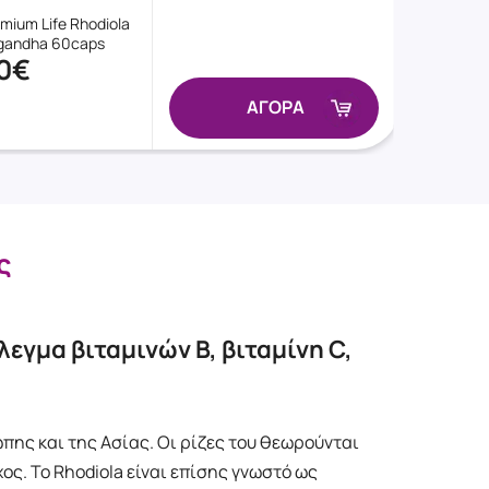
mium Life Rhodiola
gandha 60caps
10€
ΑΓΟΡΑ
ς
εγμα βιταμινών B, βιταμίνη C,
πης και της Ασίας. Οι ρίζες του θεωρούνται
ς. Το Rhodiola είναι επίσης γνωστό ως