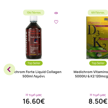
134 Πόντοι
69 Πόντοι
Top Seller
Top Seller
Medichrom Forte Liquid Collagen
Medichrom Vitamins 
500ml Λεμόνι
5000IU & K2 120mc
Η τιμή μας
Η τιμή μας
16.60€
8.50€