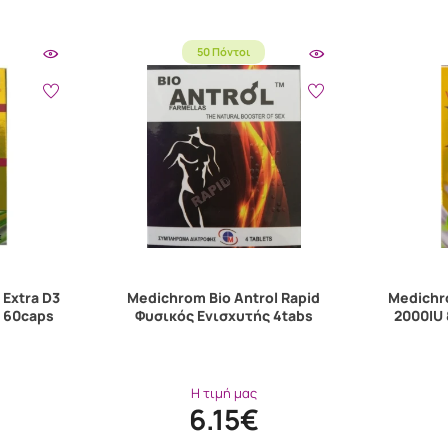
50 Πόντοι
Extra D3
Medichrom Bio Antrol Rapid
Medichr
g 60caps
Φυσικός Ενισχυτής 4tabs
2000IU 
Η τιμή μας
6.15€