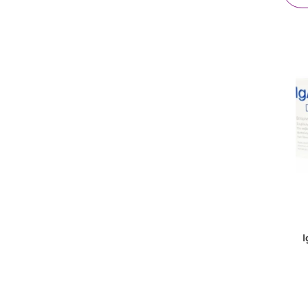
CONTROLBIOS
(1)
Cube
(1)
DIRTY WORKS
(2)
DOCTOR'S FORMULAS
(3)
Dr. Ciccarelli
(2)
Dr. Organic
(1)
DUCRAY
(1)
DUO
(1)
Eifron
(9)
Epsilon Health
(6)
ESI
(1)
EUROMED
(2)
I
FREZYDERM
(1)
FROIKA
(18)
GAP
(1)