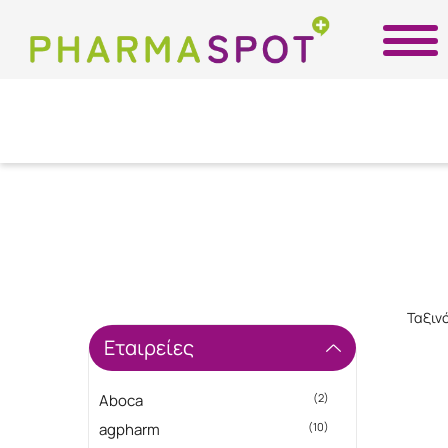
Ταξιν
Εταιρείες
Aboca
(2)
agpharm
(10)