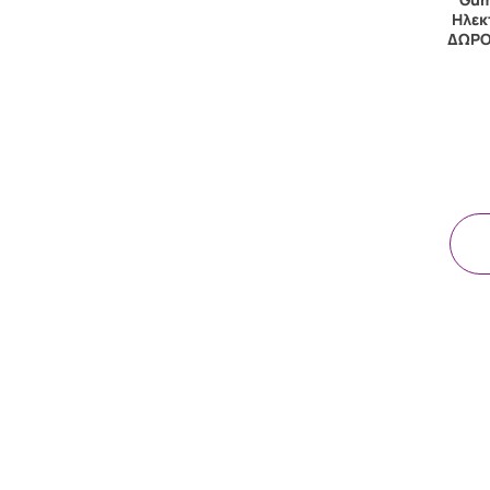
MEDICHROM
Ηλεκ
MEDISEI
(4)
ΔΩΡΟ
MENARINI
(2)
Neutrogena
(2)
NOVAPHARM
(12)
NOW FOODS
(2)
NUK
(1)
NUXE
(4)
OMRON
(1)
ORAL-B
(1)
PHARMALEAD VITORGAN
(20)
PHARMASEPT
(4)
Plac Control
(1)
Pohl Boskamp
(1)
Power Health
(3)
QUEST
(1)