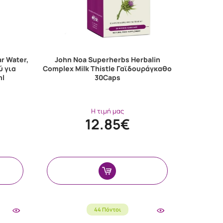
r Water,
John Noa Superherbs Herbalin
ύ για
Complex Milk Thistle Γαϊδουράγκαθο
ml
30Caps
Η τιμή μας
12.85€
44 Πόντοι