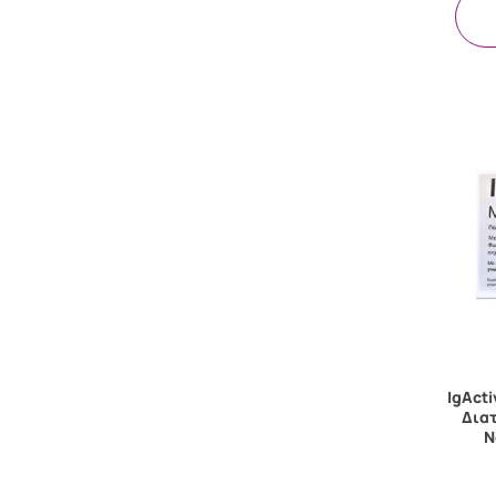
IgAct
Διατ
Ν