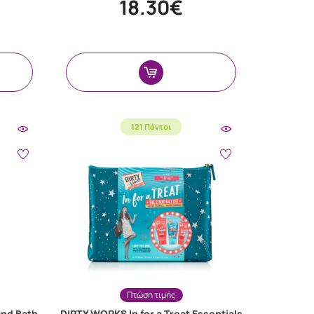
18.30€
121 Πόντοι
Πτώση τιμής
nd Bath
DIRTY WORKS In for a Treat Essentials