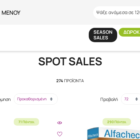
ΜΕΝΟΥ
Ψάξε ανάμεσα σε 12
SEASON
ΔΩΡΟΚ
SALES
Αρχική
/
SPOT SALES
SPOT SALES
274
ΠΡΟΪΌΝΤΑ
όμηση
Προβολή
71 Πόντοι
290 Πόντοι