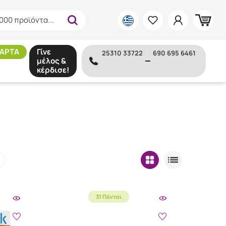
000 προϊόντα...
ΑΡΤΑ
Γίνε
25310 33722
690 695 6461
μέλος &
κέρδισε!
31 Πόντοι