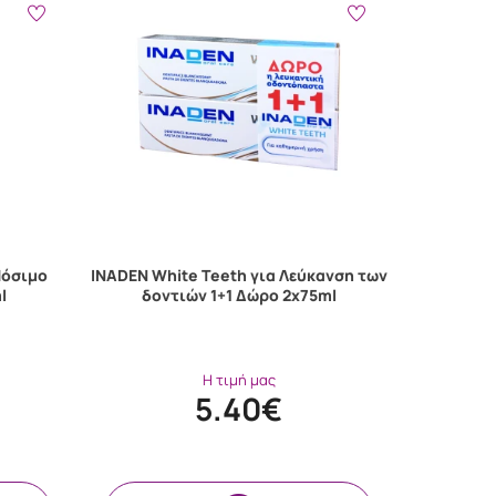
Πόσιμο
INADEN White Teeth για Λεύκανση των
l
δοντιών 1+1 Δώρο 2x75ml
Η τιμή μας
5.40€