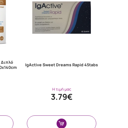
k Διπλό
IgActive Sweet Dreams Rapid 45tabs
60x140cm
Η τιμή μας
3.79€