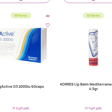
55 Πόντοι
32 Πόντοι
KORRES Lip Balm Mediterrane
gActive D3 2000iu 60caps
4.5gr
Η τιμή μας
Η τιμή μας