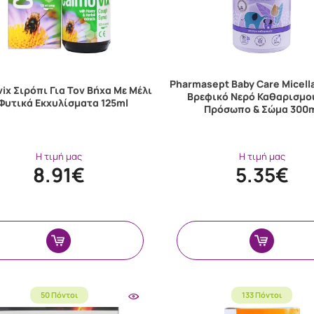
Pharmasept Baby Care Micella
ix Σιρόπι Για Τον Βήχα Με Μέλι
Βρεφικό Νερό Καθαρισμο
 Φυτικά Εκχυλίσματα 125ml
Πρόσωπο & Σώμα 300
Η τιμή μας
Η τιμή μας
8.91€
5.35€
50 Πόντοι
133 Πόντοι