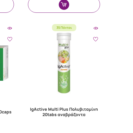
35 Πόντοι
IgActive Multi Plus Πολυβιταμίνη
20caps
20tabs αναβράζοντα