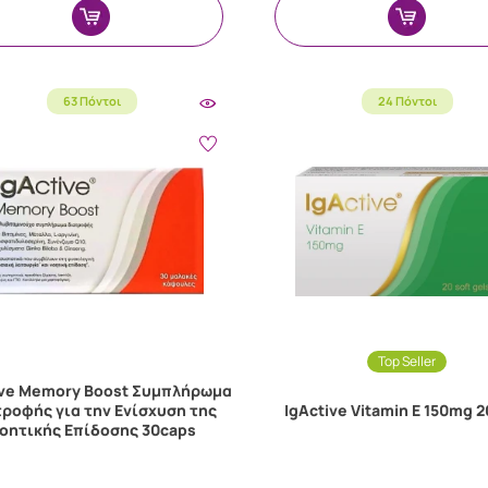
63 Πόντοι
24 Πόντοι
Top Seller
ive Memory Boost Συμπλήρωμα
ροφής για την Ενίσχυση της
IgActive Vitamin E 150mg 
οητικής Επίδοσης 30caps