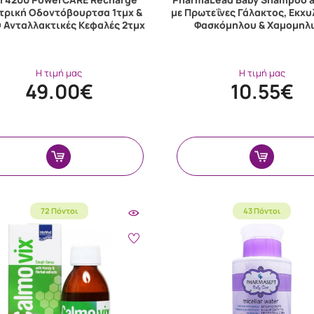
τρική Οδοντόβουρτσα 1τμχ &
με Πρωτεΐνες Γάλακτος, Εκχ
 Ανταλλακτικές Κεφαλές 2τμχ
Φασκόμηλου & Χαμομηλι
Η τιμή μας
Η τιμή μας
49.00€
10.55€
72 Πόντοι
43 Πόντοι