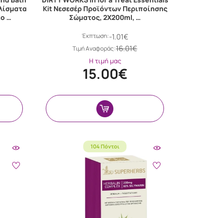
υλίσματα
Kit Νεσεσέρ Προϊόντων Περιποίησης
ο …
Σώματος, 2Χ200ml, …
Έκπτωση:
-1.01€
16.01€
Tιμή Αναφοράς:
Η τιμή μας
15.00€
104 Πόντοι