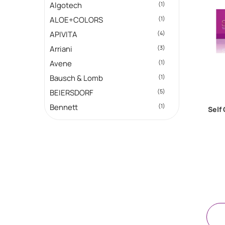
Algotech
(1)
ALOE+COLORS
(1)
APIVITA
(4)
Arriani
(3)
Avene
(1)
Bausch & Lomb
(1)
BEIERSDORF
(5)
Bennett
(1)
Self
Bio Tonics
(1)
BIODERMA
(1)
BIONAT
(2)
BLANX
(1)
Carroten
(10)
Caudalie
(2)
Cera di Cupra
(1)
Colgate
(1)