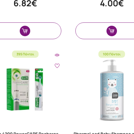
6.82€
4.00€
395 Πόντοι
100 Πόντοι
 4200 PowerCΑRE Recharge
PharmaLead Baby Shampoo a