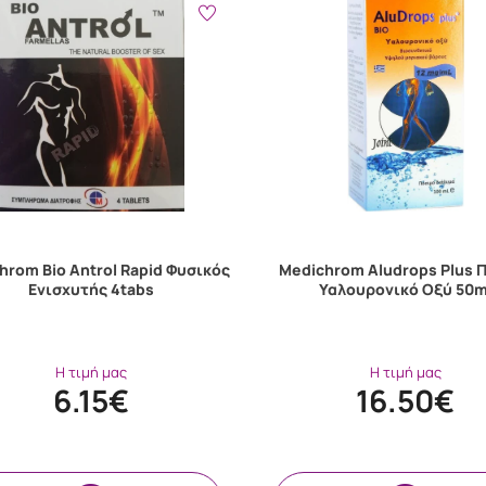
hrom Bio Antrol Rapid Φυσικός
Medichrom Aludrops Plus 
Ενισχυτής 4tabs
Υαλουρονικό Οξύ 50m
Η τιμή μας
Η τιμή μας
6.15€
16.50€