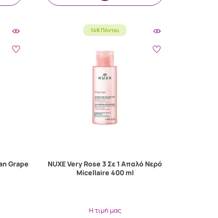
148 Πόντοι
an Grape
NUXE Very Rose 3 Σε 1 Απαλό Νερό
Micellaire 400 ml
Η τιμή μας