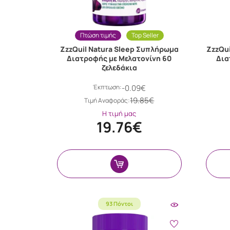
Πτώση τιμής
Top Seller
ZzzQuil Natura Sleep Συπλήρωμα
ZzzQu
Διατροφής με Μελατονίνη 60
Δια
ζελεδάκια
Έκπτωση:
-0.09€
19.85€
Tιμή Αναφοράς:
Η τιμή μας
19.76€
93 Πόντοι