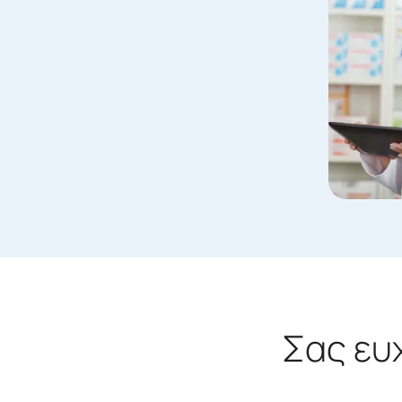
Σας ευ