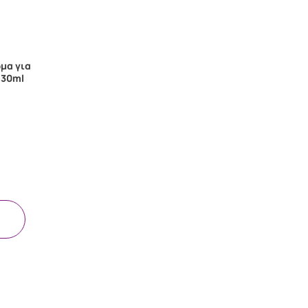
μα για
 30ml