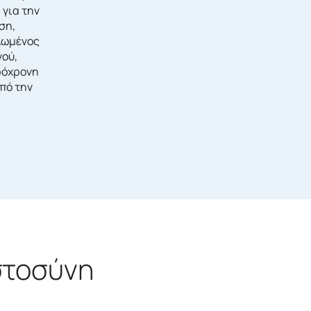
 για την
ση,
λωμένος
νού,
ρόχρονη
πό την
στοσύνη