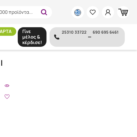
000 προϊόντα...
ΑΡΤΑ
Γίνε
25310 33722
690 695 6461
μέλος &
κέρδισε!
l