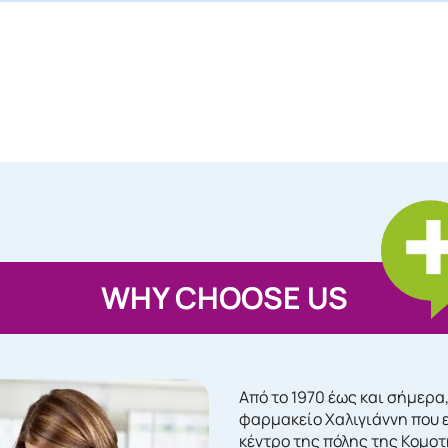
WHY CHOOSE US
Από το 1970 έως και σήμερα
φαρμακείο Χαλιγιάννη που 
κέντρο της πόλης της Κομο