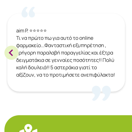
aim P. ⭐⭐⭐⭐⭐
Τι να πρώτο πω για αυτό το online
φαρμακείο...Φανταστική εξυπηρέτηση ,
γρήγορη παραλαβή παραγγελίας και έξτρα
δειγματάκια σε γενναίες ποσότητες!! Πολύ
καλή δουλειά!! 5 αστεράκια γιατί το
αξίζουν, να το προτιμήσετε ανεπιφύλακτα!