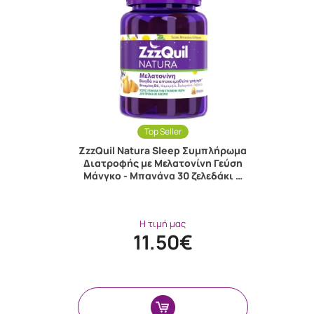
Top Seller
ZzzQuil Natura Sleep Συμπλήρωμα
Διατροφής με Μελατονίνη Γεύση
Μάνγκο - Μπανάνα 30 ζελεδάκι …
Η τιμή μας
11.50€