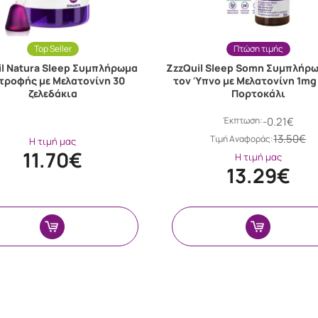
Top Seller
Πτώση τιμής
il Natura Sleep Συμπλήρωμα
ZzzQuil Sleep Somn Συμπλήρω
τροφής με Μελατονίνη 30
τον Ύπνο με Μελατονίνη 1mg
ζελεδάκια
Πορτοκάλι
Έκπτωση:
-0.21€
13.50€
Tιμή Αναφοράς:
Η τιμή μας
11.70€
Η τιμή μας
13.29€