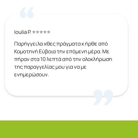
Ioulia P. ⭐⭐⭐⭐⭐
Παρήγγειλα χθες πράγματα κ ήρθε από
Κομοτηνή Εύβοια την επόμενη μέρα. Με
πήραν στα 10 λεπτά από την ολοκλήρωση
της παραγγελίας μου για να με
ενημερώσουν.