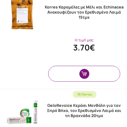
Korres Καραμέλες με Μέλι και Echinacea
Ανακουφίζουν τον Ερεθισμένο Λαιμό
15τμχ
Η τιμή μας
3.70€
76 Πόντοι
GeloRevoice Κεράσι Μενθόλη για τον
Ξηρό Βήχα, τον Ερεθισμένο Λαιμό και
τη Βραχνάδα 20τμχ