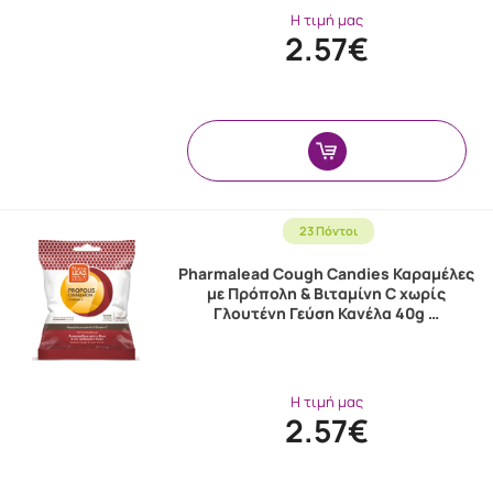
Η τιμή μας
2.57€
23 Πόντοι
Pharmalead Cough Candies Καραμέλες
με Πρόπολη & Βιταμίνη C χωρίς
Γλουτένη Γεύση Κανέλα 40g …
Η τιμή μας
2.57€