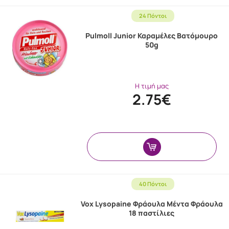
24 Πόντοι
Pulmoll Junior Καραμέλες Βατόμουρο
50g
Η τιμή μας
2.75€
40 Πόντοι
Vox Lysopaine Φράουλα Μέντα Φράουλα
18 παστίλιες