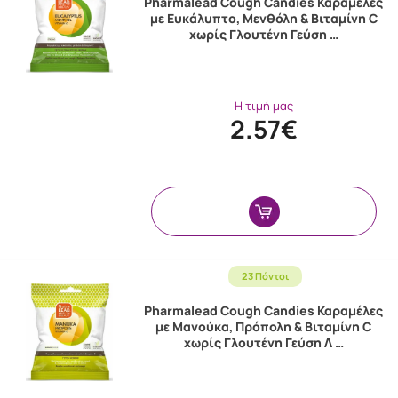
Pharmalead Cough Candies Καραμέλες
με Ευκάλυπτο, Μενθόλη & Βιταμίνη C
χωρίς Γλουτένη Γεύση …
Η τιμή μας
2.57€
23 Πόντοι
Pharmalead Cough Candies Καραμέλες
με Μανούκα, Πρόπολη & Βιταμίνη C
χωρίς Γλουτένη Γεύση Λ …