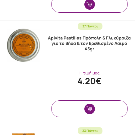
37 Πόντοι
Apivita Pastilles Πρόπολη & Γλυκύρριζα
για το Βήχα & τον Ερεθισμένο Λαιμό
45gr
Η τιμή μας
4.20€
33 Πόντοι