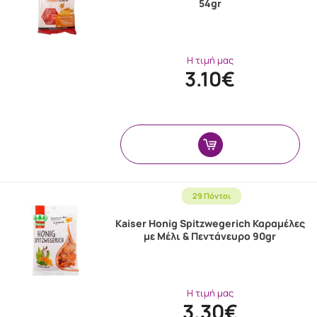
54gr
Η τιμή μας
3.10€
29 Πόντοι
Kaiser Honig Spitzwegerich Καραμέλες
με Μέλι & Πεντάνευρο 90gr
Η τιμή μας
3.30€