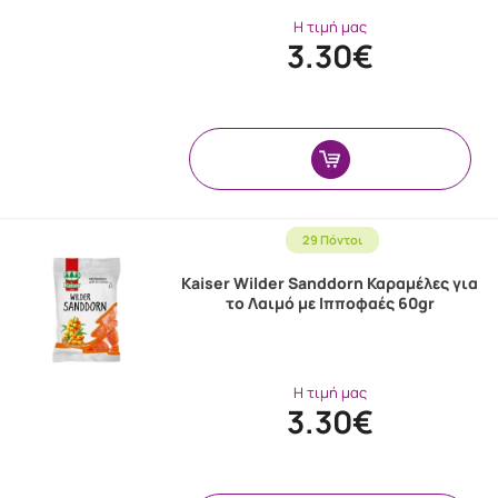
Η τιμή μας
3.30€
29 Πόντοι
Kaiser Wilder Sanddorn Καραμέλες για
το Λαιμό με Ιπποφαές 60gr
Η τιμή μας
3.30€