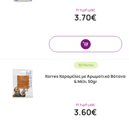
Η τιμή μας
3.70€
32 Πόντοι
Korres Καραμέλες με Αρωματικά Βότανα
& Μέλι 50gr
Η τιμή μας
3.60€