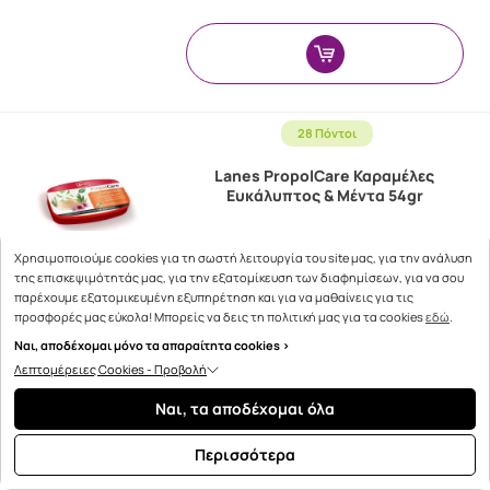
28 Πόντοι
Lanes PropolCare Καραμέλες
Ευκάλυπτος & Μέντα 54gr
Χρησιμοποιούμε cookies για τη σωστή λειτουργία του site μας, για την ανάλυση
της επισκεψιμότητάς μας, για την εξατομίκευση των διαφημίσεων, για να σου
Η τιμή μας
παρέχουμε εξατομικευμένη εξυπηρέτηση και για να μαθαίνεις για τις
3.20€
προσφορές μας εύκολα! Μπορείς να δεις τη πολιτική μας για τα cookies
εδώ
.
Ναι, αποδέχομαι μόνο τα απαραίτητα cookies >
Λεπτομέρειες Cookies - Προβολή
Ναι, τα αποδέχομαι όλα
Περισσότερα