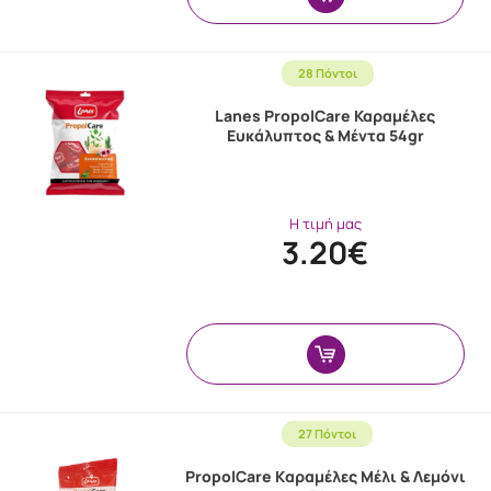
28 Πόντοι
Lanes PropolCare Καραμέλες
Ευκάλυπτος & Μέντα 54gr
Η τιμή μας
3.20€
27 Πόντοι
PropolCare Kαραμέλες Μέλι & Λεμόνι