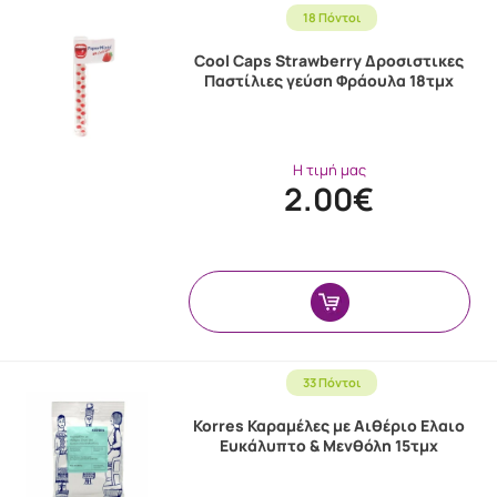
18 Πόντοι
Cool Caps Strawberry Δροσιστικες
Παστίλιες γεύση Φράουλα 18τμχ
Η τιμή μας
2.00€
33 Πόντοι
Korres Καραμέλες με Αιθέριο Eλαιο
Ευκάλυπτο & Μενθόλη 15τμχ