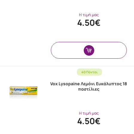
Η τιμή μας
4.50€
40 Πόντοι
Vox Lysopaine Λεμόνι Ευκάλυπτος 18
παστίλιες
Η τιμή μας
4.50€