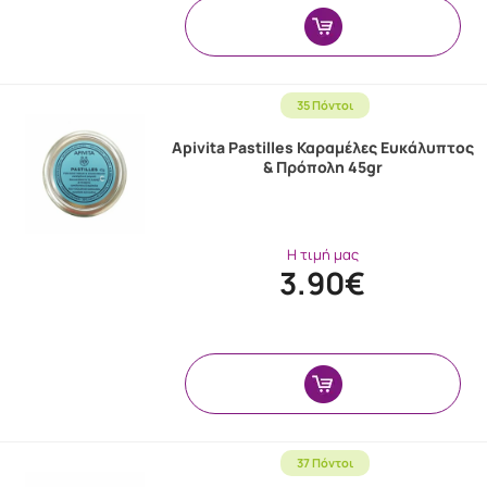
35 Πόντοι
Apivita Pastilles Καραμέλες Ευκάλυπτος
& Πρόπολη 45gr
Η τιμή μας
3.90€
37 Πόντοι