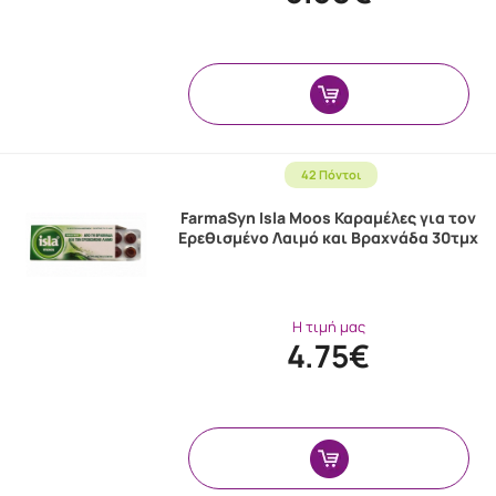
42 Πόντοι
FarmaSyn Isla Moos Καραμέλες για τον
Ερεθισμένο Λαιμό και Βραχνάδα 30τμχ
Η τιμή μας
4.75€