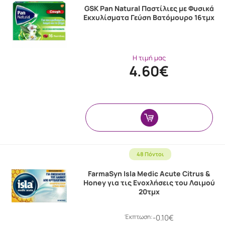
GSK Pan Natural Παστίλιες με Φυσικά
Εκχυλίσματα Γεύση Βατόμουρο 16τμχ
Η τιμή μας
4.60€
48 Πόντοι
FarmaSyn Isla Medic Acute Citrus &
Honey για τις Ενοχλήσεις του Λαιμού
20τμχ
Έκπτωση:
-0.10€