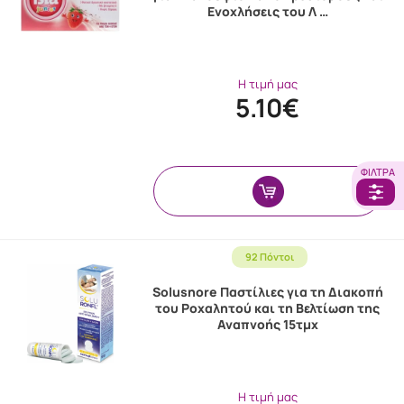
Ενοχλήσεις του Λ …
Η τιμή μας
5.10€
ΦΊΛΤΡΑ
92 Πόντοι
Solusnore Παστίλιες για τη Διακοπή
του Ροχαλητού και τη Βελτίωση της
Αναπνοής 15τμχ
Η τιμή μας