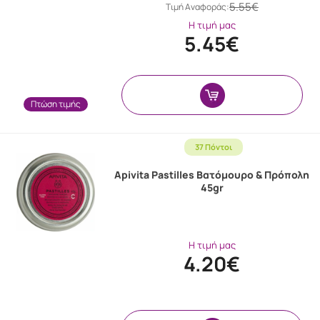
5.55€
Tιμή Αναφοράς:
Η τιμή μας
5.45€
Πτώση τιμής
37 Πόντοι
Apivita Pastilles Βατόμουρο & Πρόπολη
45gr
Η τιμή μας
4.20€