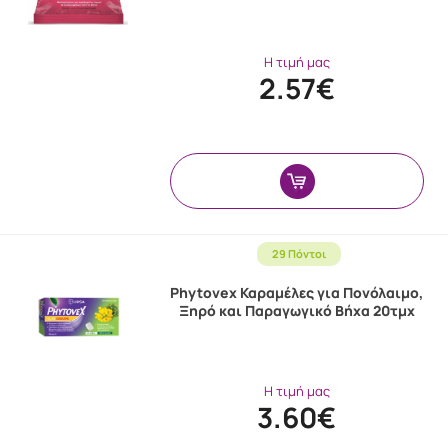
Η τιμή μας
2.57€
29 Πόντοι
Phytovex Καραμέλες για Πονόλαιμο,
Ξηρό και Παραγωγικό Βήχα 20τμχ
Η τιμή μας
3.60€