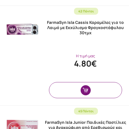
42 Πόντοι
FarmaSyn Isla Cassis Καραμέλες για το
Λαιμό με Εκχύλισμα Φραγκοστάφυλου
30τμχ
Η τιμή μας
4.80€
45 Πόντοι
FarmaSyn Isla Junior Παιδικές Παστίλιες
για Ανακούφιση από Ερεθισμούς και