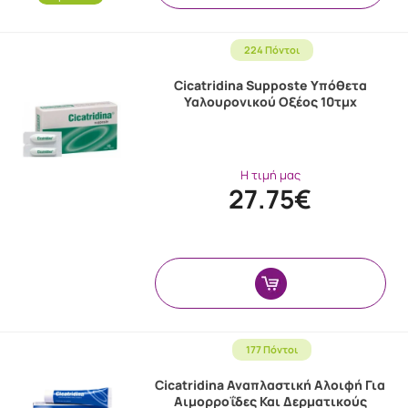
224 Πόντοι
Cicatridina Supposte Υπόθετα
Υαλουρονικού Οξέος 10τμχ
Η τιμή μας
27.75€
177 Πόντοι
Cicatridina Αναπλαστική Αλοιφή Για
Αιμορροΐδες Και Δερματικούς