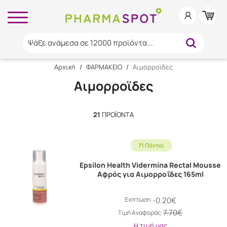
Ψάξε ανάμεσα σε 12000 προϊόντα...
Αρχική
/
ΦΑΡΜΑΚΕΙΟ
/
Αιμορροϊδες
Αιμορροϊδες
21
ΠΡΟΪΌΝΤΑ
71 Πόντοι
Epsilon Health Vidermina Rectal Mousse
Αφρός για Αιμορροΐδες 165ml
Έκπτωση:
-0.20€
7.70€
Tιμή Αναφοράς:
Η τιμή μας