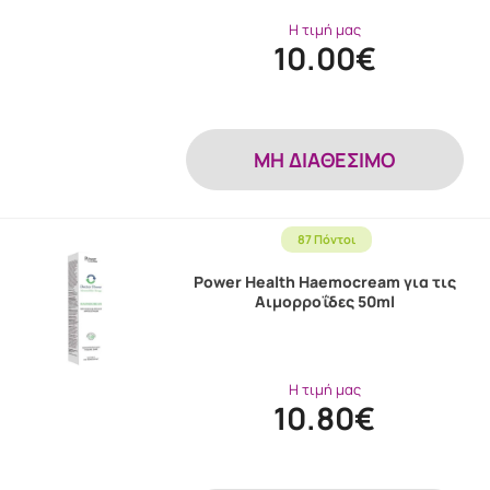
Η τιμή μας
10.00€
MH ΔΙΑΘΕΣΙΜΟ
87 Πόντοι
Power Health Haemocream για τις
Αιμορρoΐδες 50ml
Η τιμή μας
10.80€