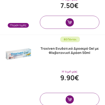
7.50€
Πτώση τιμής
80 Πόντοι
Troxiven Ενυδατικό Δροσερό Gel με
Φλεβοτονική Δράση 50ml
Η τιμή μας
9.90€