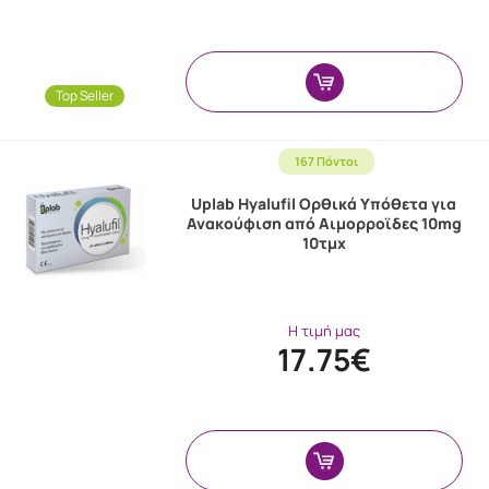
Top Seller
167 Πόντοι
Uplab Hyalufil Ορθικά Υπόθετα για
Ανακούφιση από Αιμορροϊδες 10mg
10τμχ
Η τιμή μας
17.75€