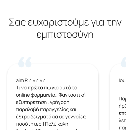
Σας ευχαριστούμε για την
εμπιστοσύνη
aim P. ⭐⭐⭐⭐⭐
Ioul
Τι να πρώτο πω για αυτό το
online φαρμακείο...Φανταστική
Παρή
εξυπηρέτηση , γρήγορη
ήρθε
παραλαβή παραγγελίας και
επόμ
έξτρα δειγματάκια σε γενναίες
λεπτ
ποσότητες!! Πολύ καλή
παρα