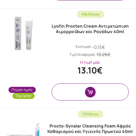
106 Πόντοι
Lyofin Procten Cream Αντιμετώπιση
Αιμορροΐδων και Ραγάδων 40ml
Έκπτωση:
-0.15€
13.25€
Tιμή Αναφοράς:
Η τιμή μας
13.10€
Πτώση τιμής
Top Seller
79 Πόντοι
Procto-Synalar Cleansing Foam Αφρός
Καθαρισμού και Υγιεινής Πρωκτού 40ml