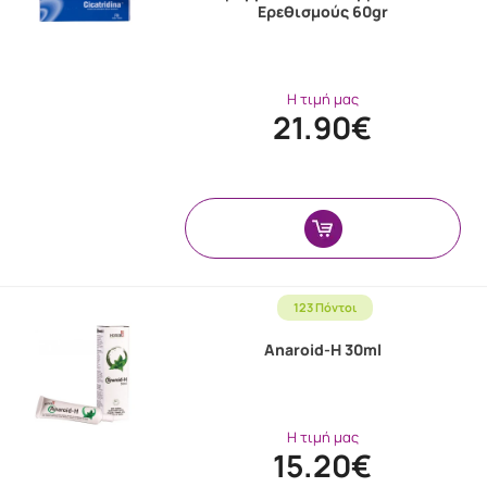
Ερεθισμούς 60gr
Η τιμή μας
21.90€
123 Πόντοι
Anaroid-H 30ml
Η τιμή μας
15.20€