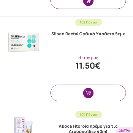
102 Πόντοι
Silben Rectal Ορθικά Υπόθετα 5τμχ
Η τιμή μας
11.50€
104 Πόντοι
Aboca Fitoroid Κρέμα για τις
ΦΊΛΤΡΑ
Αιμορροΐδες 40ml