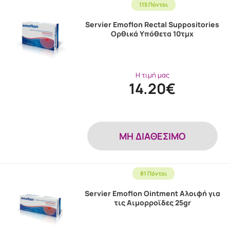
115 Πόντοι
Servier Emoflon Rectal Suppositories
Ορθικά Υπόθετα 10τμχ
Η τιμή μας
14.20€
MH ΔΙΑΘΕΣΙΜΟ
81 Πόντοι
Servier Emoflon Ointment Αλοιφή για
τις Αιμορροϊδες 25gr