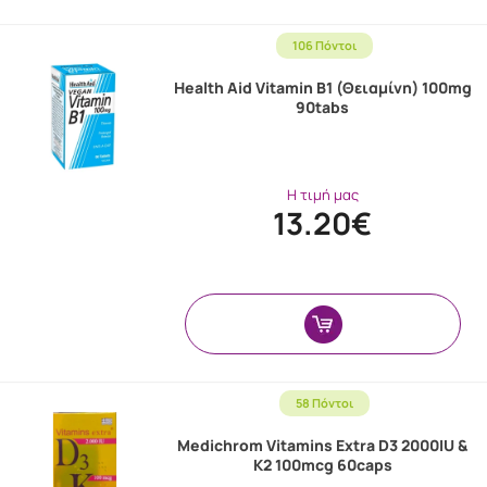
106 Πόντοι
Health Aid Vitamin B1 (Θειαμίνη) 100mg
90tabs
Η τιμή μας
13.20€
58 Πόντοι
Medichrom Vitamins Extra D3 2000IU &
K2 100mcg 60caps