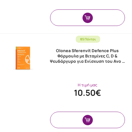
85 Πόντοι
Olonea Sferenvit Defence Plus
Φόρμουλα με Βιταμίνες C, D &
Ψευδάργυρο για Ενίσχυση του Ανο …
Η τιμή μας
10.50€