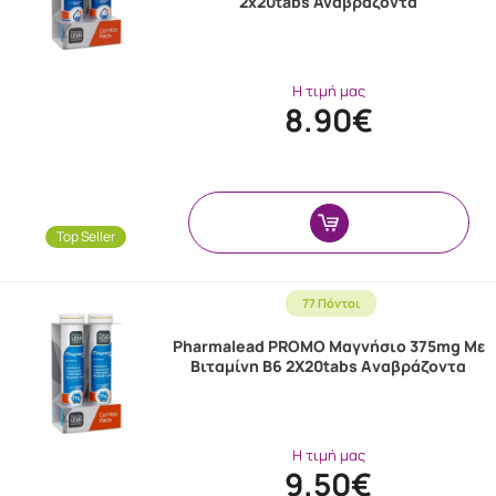
2x20tabs Αναβράζοντα
Η τιμή μας
8.90€
Top Seller
77 Πόντοι
Pharmalead PROMO Μαγνήσιο 375mg Με
Βιταμίνη Β6 2X20tabs Aναβράζοντα
Η τιμή μας
9.50€