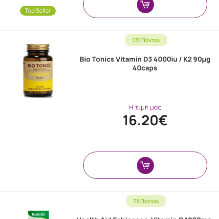
Top Seller
131 Πόντοι
Bio Tonics Vitamin D3 4000iu / K2 90μg
40caps
Η τιμή μας
16.20€
75 Πόντοι