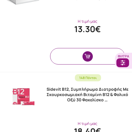
Η τιμή μας
13.30€
ΦΊΛΤΡΑ
148 Πόντοι
Sidevit B12, Συμπλήρωμα Διατροφής Με
Σκουρκοσωμιακή Βιταμίνη B12 & Φολικό
Οξύ 30 Φακελίσκο …
Η τιμή μας
18.40€