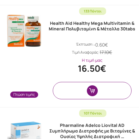
133 Πόντοι
Health Aid Healthy Mega Multivitamin &
Mineral Πολυβιταμίνη & Μέταλλα 30tabs
Έκπτωση:
-0.60€
17.10€
Tιμή Αναφοράς:
Η τιμή μας
16.50€
Πτώση τιμής
107 Πόντοι
Pharmaline Adelco Liovital AD
Συμπλήρωμα Διατροφής με Βιταμίνες &
Ουσίες Υψηλής Διατροφική …