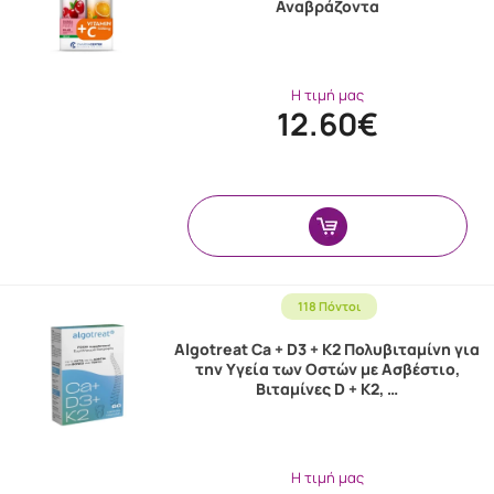
Αναβράζοντα
Η τιμή μας
12.60€
118 Πόντοι
Algotreat Ca + D3 + K2 Πολυβιταμίνη για
την Υγεία των Οστών με Ασβέστιο,
Βιταμίνες D + K2, …
Η τιμή μας