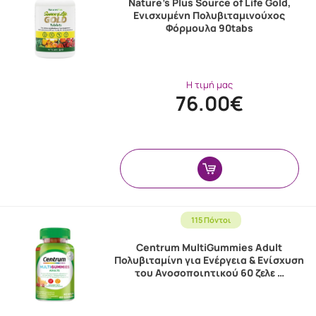
Nature's Plus Source of Life Gold,
Ενισχυμένη Πολυβιταμινούχος
Φόρμουλα 90tabs
Η τιμή μας
76.00€
115 Πόντοι
Centrum MultiGummies Adult
Πολυβιταμίνη για Ενέργεια & Ενίσχυση
του Ανοσοποιητικού 60 ζελε …