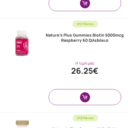
212 Πόντοι
Nature's Plus Gummies Biotin 5000mcg
Raspberry 60 ζελεδάκια
Η τιμή μας
26.25€
613 Πόντοι