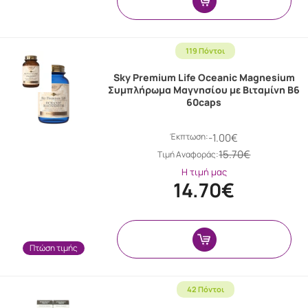
119 Πόντοι
Sky Premium Life Oceanic Magnesium
Συμπλήρωμα Μαγνησίου με Βιταμίνη B6
60caps
Έκπτωση:
-1.00€
15.70€
Tιμή Αναφοράς:
Η τιμή μας
14.70€
Πτώση τιμής
42 Πόντοι