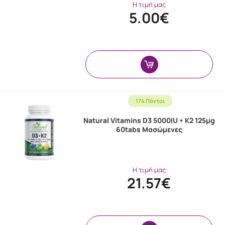
Η τιμή μας
5.00€
174 Πόντοι
Natural Vitamins D3 5000IU + K2 125μg
60tabs Μασώμενες
Η τιμή μας
21.57€