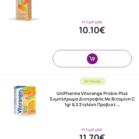
Η τιμή μας
10.10€
94 Πόντοι
UniPharma Vitorange Probio Plus
Συμπλήρωμα Διατροφής Με Βιταμίνη C
1gr & 2 Στελέχη Προβιοτ …
Η τιμή μας
11.70€