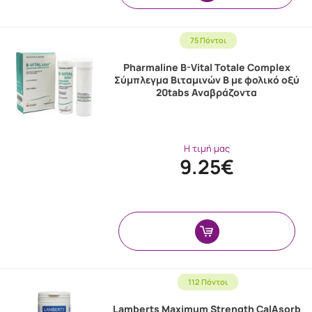
75 Πόντοι
Pharmaline B-Vital Totale Complex
Σύμπλεγμα Βιταμινών Β με φολικό οξύ
20tabs Αναβράζοντα
Η τιμή μας
9.25€
112 Πόντοι
Lamberts Maximum Strength CalAsorb