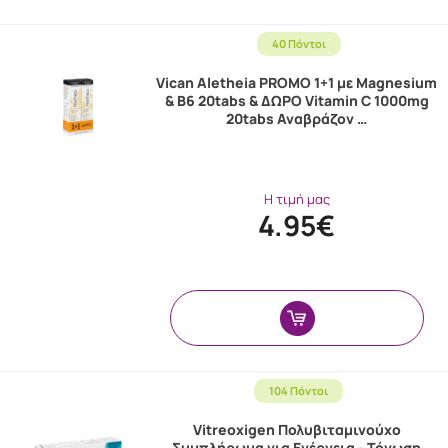
40 Πόντοι
Vican Aletheia PROMO 1+1 με Magnesium
& B6 20tabs & ΔΩΡΟ Vitamin C 1000mg
20tabs Αναβράζον …
Η τιμή μας
4.95€
104 Πόντοι
Vitreoxigen Πολυβιταμινούχο
Συμπλήρωμα για Ενέργεια - Τόνωση