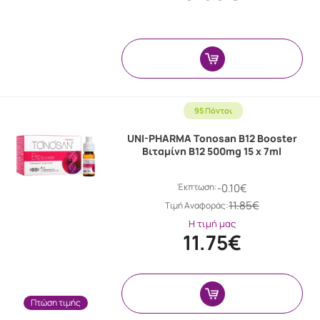
95 Πόντοι
UNI-PHARMA Tonosan B12 Booster
Βιταμίνη B12 500mg 15 x 7ml
Έκπτωση:
-0.10€
11.85€
Tιμή Αναφοράς:
Η τιμή μας
11.75€
Πτώση τιμής