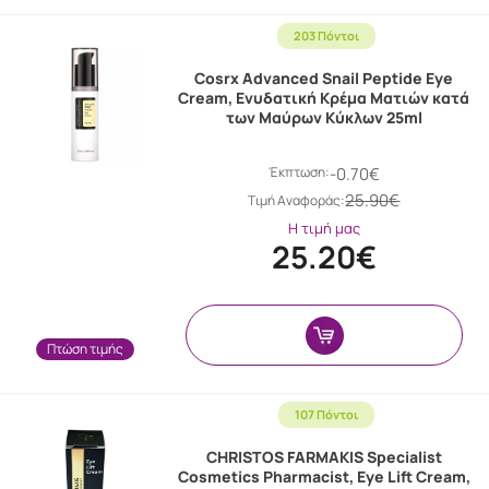
203 Πόντοι
Cosrx Advanced Snail Peptide Eye
Cream, Ενυδατική Κρέμα Ματιών κατά
των Μαύρων Κύκλων 25ml
Έκπτωση:
-0.70€
25.90€
Tιμή Αναφοράς:
Η τιμή μας
25.20€
Πτώση τιμής
107 Πόντοι
CHRISTOS FARMAKIS Specialist
Cosmetics Pharmacist, Eye Lift Cream,