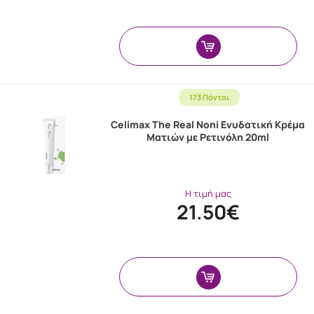
173 Πόντοι
Celimax The Real Noni Ενυδατική Κρέμα
Ματιών με Ρετινόλη 20ml
Η τιμή μας
21.50€