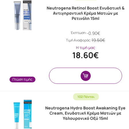
Neutrogena Retinol Boost Ενυδατική &
Αντιγηραντική Κρέμα Ματιών με
Ρετινόλη 15ml
Έκπτωση:
-0.90€
19.50€
Tιμή Αναφοράς:
Η τιμή μας
18.60€
Πτώση τιμής
102 Πόντοι
Neutrogena Hydro Boost Awakaning Eye
Cream, Ενυδατική Κρέμα Ματιών με
Υαλουρονικό Οξύ 15ml