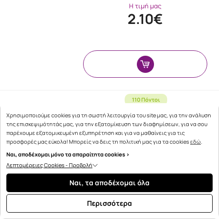
Η τιμή μας
2.10€
110 Πόντοι
Χρησιμοποιούμε cookies για τη σωστή λειτουργία του site μας, για την ανάλυση
Panthenol Extra Triple Defense
της επισκεψιμότητάς μας, για την εξατομίκευση των διαφημίσεων, για να σου
Ενυδατική & Αντιγηραντική Κρέμα
παρέχουμε εξατομικευμένη εξυπηρέτηση και για να μαθαίνεις για τις
Ματιών κατά των Μαύρων Κύκλ …
προσφορές μας εύκολα! Μπορείς να δεις τη πολιτική μας για τα cookies
εδώ
.
Ναι, αποδέχομαι μόνο τα απαραίτητα cookies >
Λεπτομέρειες Cookies - Προβολή
Η τιμή μας
Ναι, τα αποδέχομαι όλα
13.60€
Περισσότερα