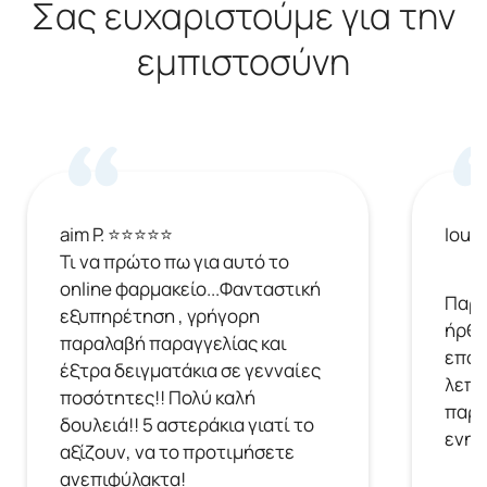
Σας ευχαριστούμε για την
εμπιστοσύνη
aim P. ⭐⭐⭐⭐⭐
Ioul
Τι να πρώτο πω για αυτό το
online φαρμακείο...Φανταστική
Παρή
εξυπηρέτηση , γρήγορη
ήρθε
παραλαβή παραγγελίας και
επόμ
έξτρα δειγματάκια σε γενναίες
λεπτ
ποσότητες!! Πολύ καλή
παρα
δουλειά!! 5 αστεράκια γιατί το
ενημ
αξίζουν, να το προτιμήσετε
ανεπιφύλακτα!