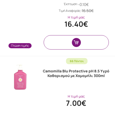
Έκπτωση:
-0.10€
16.50€
Tιμή Αναφοράς:
Η τιμή μας
16.40€
Πτώση τιμής
66 Πόντοι
Camomilla Blu Protective pH 8.5 Υγρό
Καθαρισμού με Χαμομήλι 300ml
Η τιμή μας
7.00€