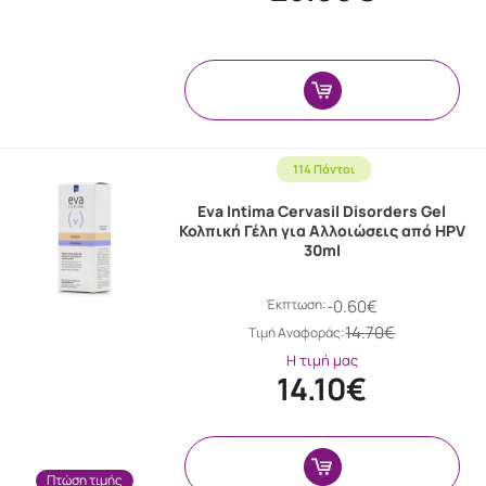
114 Πόντοι
Eva Intima Cervasil Disorders Gel
Κολπική Γέλη για Αλλοιώσεις από HPV
30ml
Έκπτωση:
-0.60€
14.70€
Tιμή Αναφοράς:
Η τιμή μας
14.10€
Πτώση τιμής