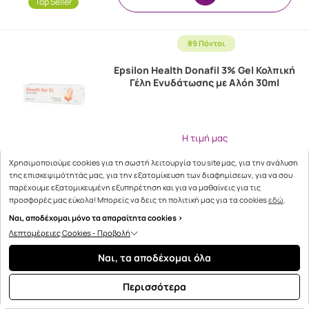
Top Seller
89 Πόντοι
Epsilon Health Donafil 3% Gel Κολπική
Γέλη Ενυδάτωσης με Αλόη 30ml
Η τιμή μας
10.10€
Χρησιμοποιούμε cookies για τη σωστή λειτουργία του site μας, για την ανάλυση
της επισκεψιμότητάς μας, για την εξατομίκευση των διαφημίσεων, για να σου
παρέχουμε εξατομικευμένη εξυπηρέτηση και για να μαθαίνεις για τις
προσφορές μας εύκολα! Μπορείς να δεις τη πολιτική μας για τα cookies
εδώ
.
Ναι, αποδέχομαι μόνο τα απαραίτητα cookies >
Λεπτομέρειες Cookies - Προβολή
Ναι, τα αποδέχομαι όλα
107 Πόντοι
Περισσότερα
Aquasol Femina Bacterial Vaginosis Gel