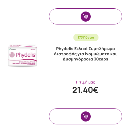
173 Πόντοι
Phydelis Ειδικό Συμπλήρωμα
Διατροφής για Ινομυώματα και
Δυσμηνόρροια 30caps
Η τιμή μας
21.40€