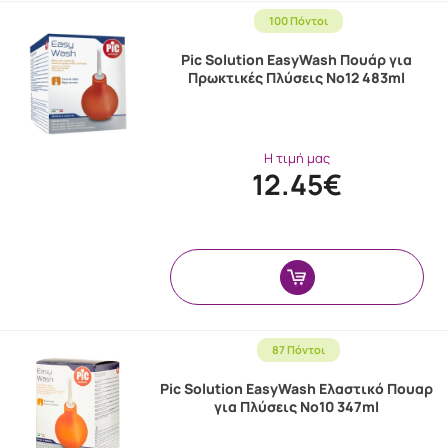
100 Πόντοι
Pic Solution EasyWash Πουάρ για
Πρωκτικές Πλύσεις Nο12 483ml
Η τιμή μας
12.45€
87 Πόντοι
Pic Solution EasyWash Ελαστικό Πουαρ
για Πλύσεις Nο10 347ml