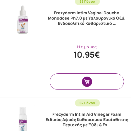
88 Πόντοι
Frezyderm Intim Vaginal Douche
Monodose Ph7.0 με Υαλουρονικό Οξύ,
Ενδοκολπικό Καθαριστικό …
Η τιμή μας
10.95€
62 Πόντοι
Frezyderm Intim Aid Vinegar Foam
Ειδικός Αφρός Καθαρισμού Ευαίσθητης
Περιοχής με Ξύδι & Εχ …