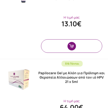
Η τιμή μας
13.10€
516 Πόντοι
Papilocare Gel με Αλόη για Πρόληψη και
Θεραπεία Αλλοιώσεων από τον ιό HPV
21 x 5ml
Η τιμή μας
64.00€