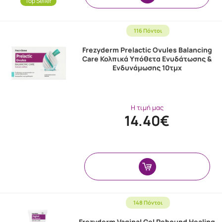
Top Seller
116 Πόντοι
Frezyderm Prelactic Ovules Balancing
Care Κολπικά Υπόθετα Ενυδάτωσης &
Ενδυνάμωσης 10τμχ
Η τιμή μας
14.40€
148 Πόντοι
Frezyderm Vaginal Gel Rebound Healing