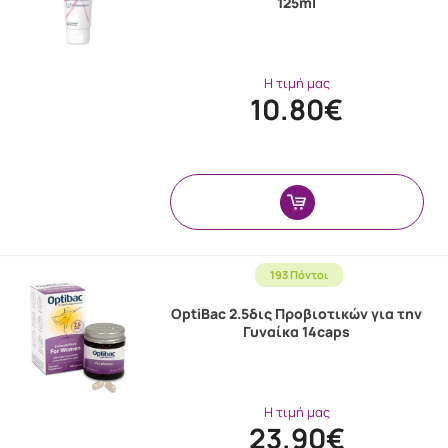
125ml
Η τιμή μας
10.80€
193 Πόντοι
OptiBac 2.5δις Προβιοτικών για την
Γυναίκα 14caps
Η τιμή μας
23.90€