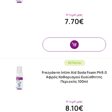
Η τιμή μας
7.70€
65 Πόντοι
Frezyderm Intim Aid Soda Foam Ph9.0
Αφρός Καθαρισμού Ευαίσθητης
Περιοχής 100ml
Η τιμή μας
8.10€