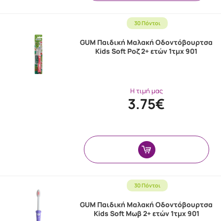
30 Πόντοι
GUM Παιδική Μαλακή Οδοντόβουρτσα
Kids Soft Ροζ 2+ ετών 1τμχ 901
Η τιμή μας
3.75€
30 Πόντοι
GUM Παιδική Μαλακή Οδοντόβουρτσα
Kids Soft Μωβ 2+ ετών 1τμχ 901