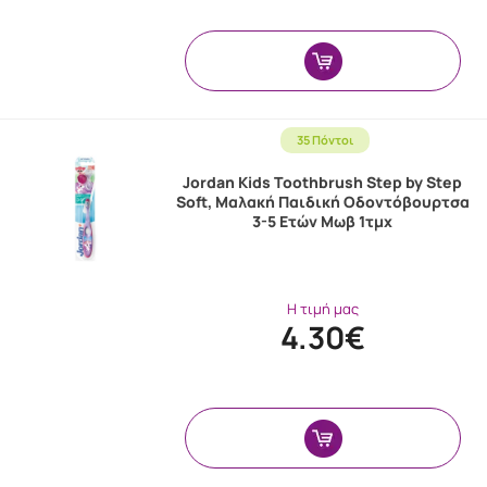
35 Πόντοι
Jordan Kids Toothbrush Step by Step
Soft, Μαλακή Παιδική Οδοντόβουρτσα
3-5 Ετών Μωβ 1τμχ
Η τιμή μας
4.30€