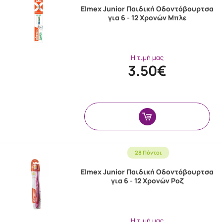
Elmex Junior Παιδική Οδοντόβουρτσα
για 6 - 12 Χρονών Μπλε
Η τιμή μας
3.50€
28 Πόντοι
Elmex Junior Παιδική Οδοντόβουρτσα
για 6 - 12 Χρονών Ροζ
Η τιμή μας