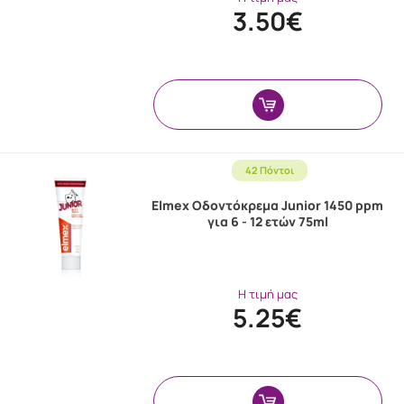
3.50€
42 Πόντοι
Elmex Οδοντόκρεμα Junior 1450 ppm
για 6 - 12 ετών 75ml
Η τιμή μας
5.25€