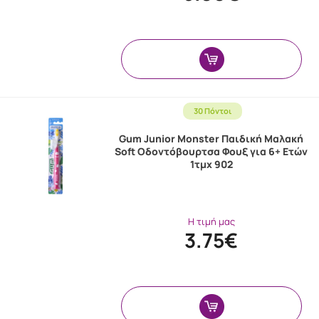
30 Πόντοι
Gum Junior Monster Παιδική Μαλακή
Soft Οδοντόβουρτσα Φουξ για 6+ Eτών
1τμχ 902
Η τιμή μας
3.75€