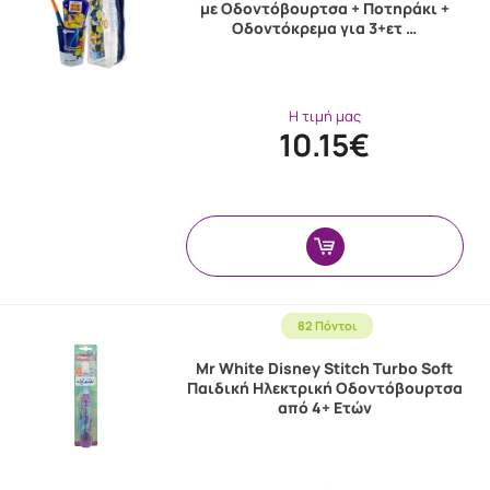
με Οδοντόβουρτσα + Ποτηράκι +
Οδοντόκρεμα για 3+ετ …
Η τιμή μας
10.15€
82 Πόντοι
Mr White Disney Stitch Turbo Soft
Παιδική Ηλεκτρική Οδοντόβουρτσα
από 4+ Ετών