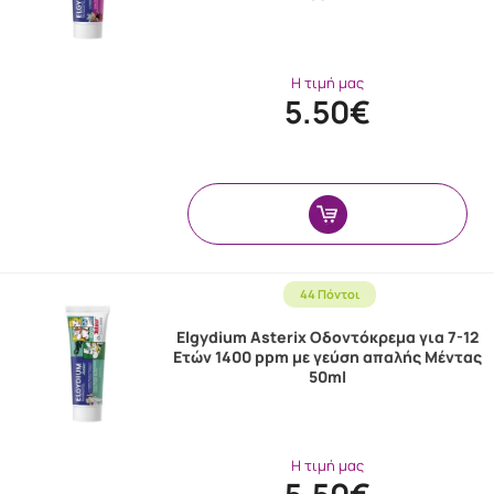
Η τιμή μας
5.50€
44 Πόντοι
Elgydium Asterix Οδοντόκρεμα για 7-12
Ετών 1400 ppm με γεύση απαλής Μέντας
50ml
Η τιμή μας
5.50€