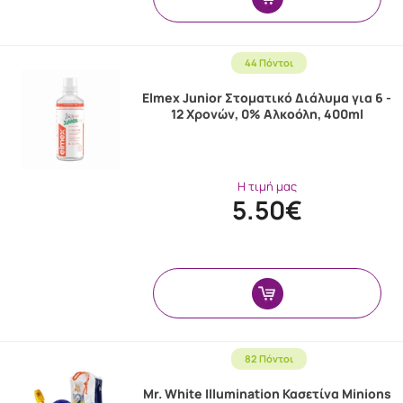
44 Πόντοι
Elmex Junior Στοματικό Διάλυμα για 6 -
12 Χρονών, 0% Αλκοόλη, 400ml
Η τιμή μας
5.50€
82 Πόντοι
Mr. White Illumination Κασετίνα Minions