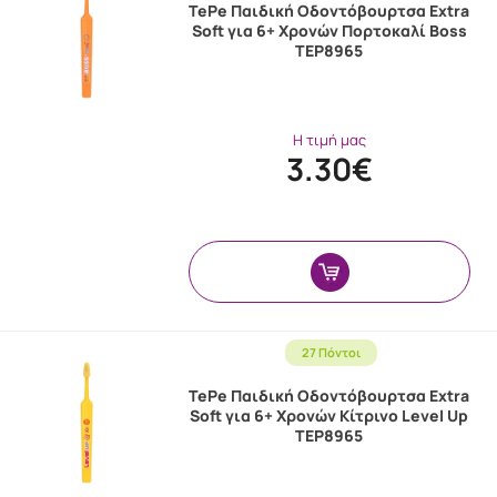
TePe Παιδική Οδοντόβουρτσα Extra
Soft για 6+ Χρονών Πορτοκαλί Boss
TEP8965
Η τιμή μας
3.30€
27 Πόντοι
TePe Παιδική Οδοντόβουρτσα Extra
Soft για 6+ Χρονών Κίτρινο Level Up
TEP8965