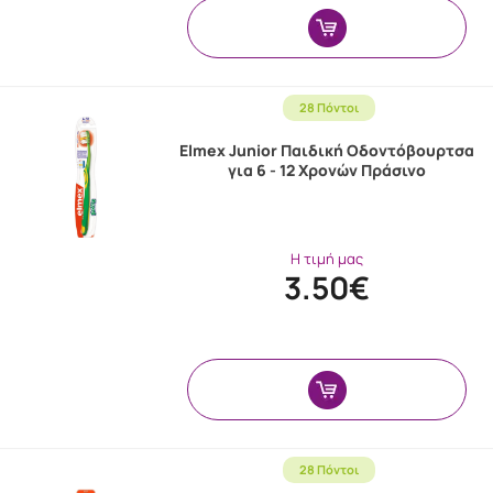
28 Πόντοι
Elmex Junior Παιδική Οδοντόβουρτσα
για 6 - 12 Χρονών Πράσινο
Η τιμή μας
3.50€
28 Πόντοι