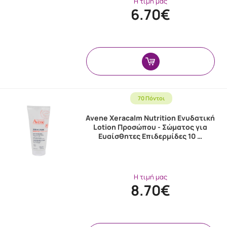
Η τιμή μας
6.70€
70 Πόντοι
Avene Xeracalm Nutrition Ενυδατική
Lotion Προσώπου - Σώματος για
Ευαίσθητες Επιδερμίδες 10 …
Η τιμή μας
8.70€