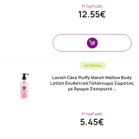
Η τιμή μας
12.55€
44 Πόντοι
Lavish Care Fluffy Marsh Mallow Body
Lotion Ενυδατικό Γαλάκτωμα Σώματος
με Άρωμα Ζαχαρωτό …
Η τιμή μας
5.45€