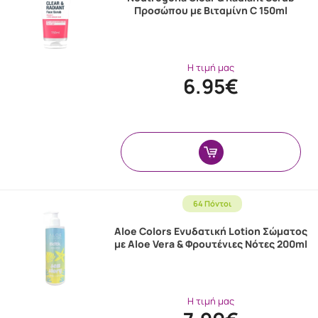
Προσώπου με Βιταμίνη C 150ml
Η τιμή μας
6.95€
64 Πόντοι
Aloe Colors Ενυδατική Lotion Σώματος
με Aloe Vera & Φρουτένιες Νότες 200ml
Η τιμή μας