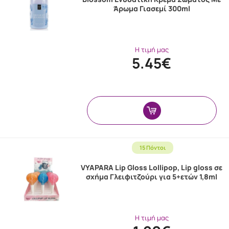
Άρωμα Γιασεμί 300ml
Η τιμή μας
5.45€
15 Πόντοι
VYAPARA Lip Gloss Lollipop, Lip gloss σε
σχήμα Γλειφιτζούρι για 5+ετών 1,8ml
Η τιμή μας