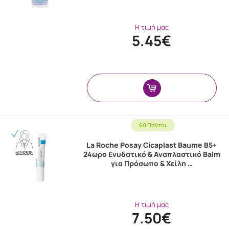
Η τιμή μας
5.45€
60 Πόντοι
La Roche Posay Cicaplast Baume B5+
24ωρο Ενυδατικό & Αναπλαστικό Balm
για Πρόσωπο & Χείλη …
Η τιμή μας
7.50€