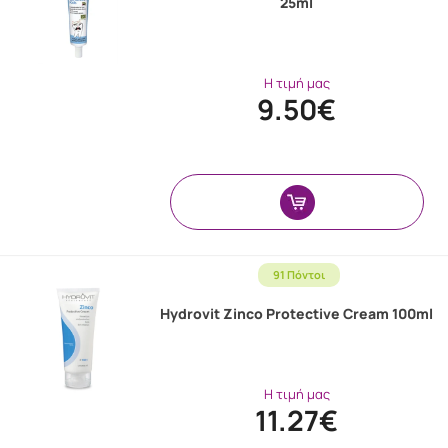
25ml
Η τιμή μας
9.50€
91 Πόντοι
Hydrovit Zinco Protective Cream 100ml
Η τιμή μας
11.27€