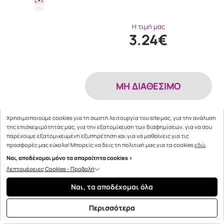
Η τιμή μας
3.24€
MH ΔΙΑΘΕΣΙΜΟ
Χρησιμοποιούμε cookies για τη σωστή λειτουργία του site μας, για την ανάλυση
95 Πόντοι
της επισκεψιμότητάς μας, για την εξατομίκευση των διαφημίσεων, για να σου
παρέχουμε εξατομικευμένη εξυπηρέτηση και για να μαθαίνεις για τις
Aloe+ Colors XMAS PROMO Missy Merida
προσφορές μας εύκολα! Μπορείς να δεις τη πολιτική μας για τα cookies
εδώ
.
με Body cream Sugarlicious 100ml & Eau
Ναι, αποδέχομαι μόνο τα απαραίτητα cookies >
De Toilette Su …
Λεπτομέρειες Cookies - Προβολή
Ναι, τα αποδέχομαι όλα
Η τιμή μας
Περισσότερα
11.80€