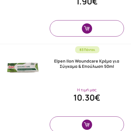
1.90€
83 Πόντοι
Elpen Ilon Woundcare Κρέμα για
Σύγκαμα & Επούλωση 50ml
Η τιμή μας
10.30€