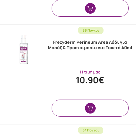
88 Πόντοι
Frezyderm Perineum Area Λάδι για
Μασάζ & Προετοιμασία για Τοκετό 40ml
Η τιμή μας
10.90€
54 Πόντοι