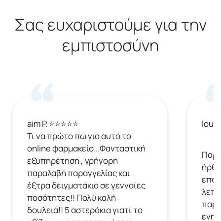
Σας ευχαριστούμε για την
εμπιστοσύνη
aim P. ⭐⭐⭐⭐⭐
Ioul
Τι να πρώτο πω για αυτό το
online φαρμακείο...Φανταστική
Παρή
εξυπηρέτηση , γρήγορη
ήρθε
παραλαβή παραγγελίας και
επόμ
έξτρα δειγματάκια σε γενναίες
λεπτ
ποσότητες!! Πολύ καλή
παρα
δουλειά!! 5 αστεράκια γιατί το
ενημ