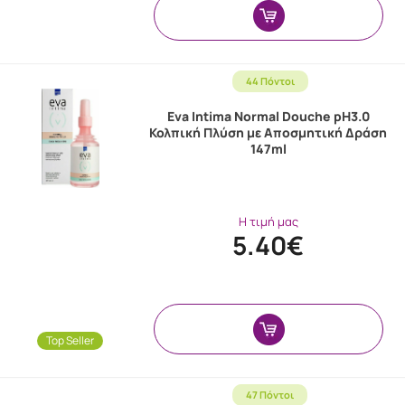
44 Πόντοι
Eva Intima Νormal Douche pH3.0
Κολπική Πλύση με Αποσμητική Δράση
147ml
Η τιμή μας
5.40€
Top Seller
47 Πόντοι