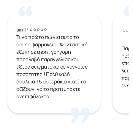
aim P. ⭐⭐⭐⭐⭐
Ioul
Τι να πρώτο πω για αυτό το
online φαρμακείο...Φανταστική
Παρή
εξυπηρέτηση , γρήγορη
ήρθε
παραλαβή παραγγελίας και
επόμ
έξτρα δειγματάκια σε γενναίες
λεπτ
ποσότητες!! Πολύ καλή
παρα
δουλειά!! 5 αστεράκια γιατί το
ενημ
αξίζουν, να το προτιμήσετε
ανεπιφύλακτα!