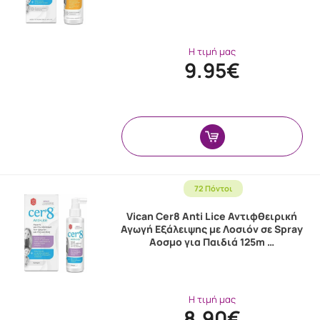
Η τιμή μας
9.95€
72 Πόντοι
Vican Cer8 Anti Lice Αντιφθειρική
Αγωγή Εξάλειψης με Λοσιόν σε Spray
Αοσμο για Παιδιά 125m …
Η τιμή μας
8.90€