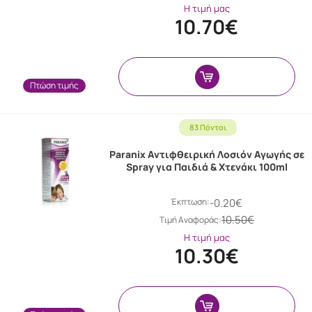
Η τιμή μας
10.70€
Πτώση τιμής
83 Πόντοι
Paranix Αντιφθειρική Λοσιόν Αγωγής σε
Spray για Παιδιά & Χτενάκι 100ml
Έκπτωση:
-0.20€
10.50€
Tιμή Αναφοράς:
Η τιμή μας
10.30€