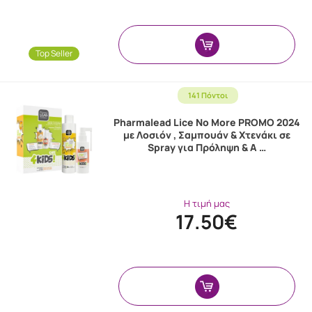
Top Seller
141 Πόντοι
Pharmalead Lice No More PROMO 2024
με Λοσιόν , Σαμπουάν & Χτενάκι σε
Spray για Πρόληψη & Α …
Η τιμή μας
17.50€