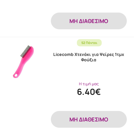
MH ΔΙΑΘΕΣΙΜΟ
52 Πόντοι
Licecomb Χτενάκι για Ψείρες 1τμχ
Φούξια
Η τιμή μας
6.40€
MH ΔΙΑΘΕΣΙΜΟ