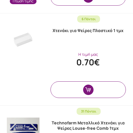
Πτώση τιμής
6 Πόντοι
Χτενάκι για Ψείρες Πλαστικό 1 τμχ
Η τιμή μας
0.70€
31 Πόντοι
Technofarm Μεταλλικό Χτενάκι για
Ψείρες Louse-free Comb 1τμχ