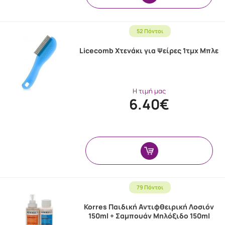
52 Πόντοι
Licecomb Χτενάκι για Ψείρες 1τμχ Μπλε
Η τιμή μας
6.40€
79 Πόντοι
Korres Παιδική Αντιφθειρική Λοσιόν
150ml + Σαμπουάν Μηλόξιδο 150ml