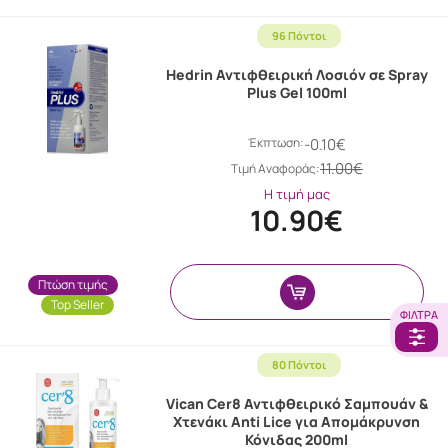
96 Πόντοι
Hedrin Αντιφθειρική Λοσιόν σε Spray
Plus Gel 100ml
Έκπτωση:
-0.10€
11.00€
Tιμή Αναφοράς:
Η τιμή μας
10.90€
Πτώση τιμής
Top Seller
ΦΊΛΤΡΑ
80 Πόντοι
Vican Cer8 Αντιφθειρικό Σαμπουάν &
Χτενάκι Anti Lice για Απομάκρυνση
Κόνιδας 200ml