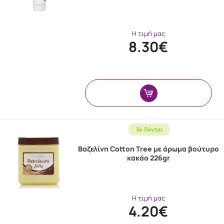
Η τιμή μας
8.30€
34 Πόντοι
Βαζελίνη Cotton Tree με άρωμα βούτυρο
κακάο 226gr
Η τιμή μας
4.20€