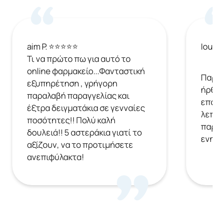
aim P. ⭐⭐⭐⭐⭐
Ioul
Τι να πρώτο πω για αυτό το
online φαρμακείο...Φανταστική
Παρή
εξυπηρέτηση , γρήγορη
ήρθε
παραλαβή παραγγελίας και
επόμ
έξτρα δειγματάκια σε γενναίες
λεπτ
ποσότητες!! Πολύ καλή
παρα
δουλειά!! 5 αστεράκια γιατί το
ενημ
αξίζουν, να το προτιμήσετε
ανεπιφύλακτα!