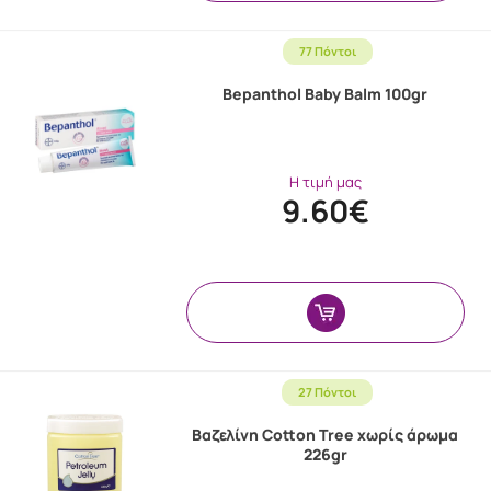
77 Πόντοι
Bepanthol Baby Balm 100gr
Η τιμή μας
9.60€
27 Πόντοι
Βαζελίνη Cotton Tree χωρίς άρωμα
226gr