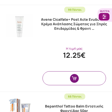
99 Πόντοι
ΦΊΛΤΡΑ
Avene Cicalfate+ Post Acte Ενυδατική
Κρέμα Ανάπλασης Σώματος για Ξηρές
Επιδερμίδες & Φροντ …
Η τιμή μας
12.25€
66 Πόντοι
Bepanthol Tattoo Balm Εντατικής
Φροντίδας 50gr